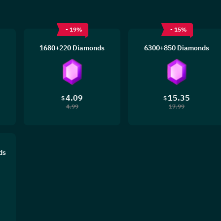
- 19%
- 15%
1680+220 Diamonds
6300+850 Diamonds
4.09
15.35
$
$
4.99
17.99
ds