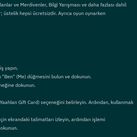
lanlar ve Merdivenler, Bilgi Yarışması ve daha fazlası dahil 
 üstelik hepsi ücretsizdir. Ayrıca oyun oynarken 
iş yapın.
an "Ben" (Me) düğmesini bulun ve dokunun.
neğine dokunun.
aahlan Gift Card) seçeneğini belirleyin. Ardından, kullanmak 
n ekrandaki talimatları izleyin, ardından işlemi 
dokunun.