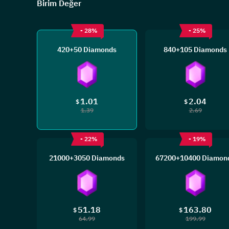
Birim Değer
- 28%
- 25%
420+50 Diamonds
840+105 Diamonds
1.01
2.04
$
$
1.39
2.69
- 22%
- 19%
21000+3050 Diamonds
67200+10400 Diamon
51.18
163.80
$
$
64.99
199.99