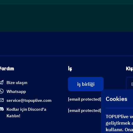
Yardım
İş
Kiş
Bize ulaşın
iş birliği
Whatsapp
Cookies
[email protected]
service@topuplive.com
Kodlar için Discord'a
[email protected]
Katılın!
TOPUPlive ve 
geliştirmek a
kullanır. On