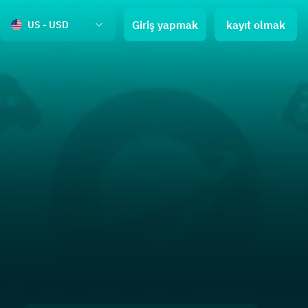
Giriş yapmak
kayıt olmak
US - USD