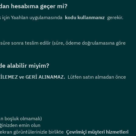
udan hesabıma geçer mi?
 için Yaahlan uygulamasında  
kodu kullanmanız
  gerekir.
r süre sonra teslim edilir (süre, ödeme doğrulamasına göre 
de alabilir miyim?
EDİLEMEZ ve GERİ ALINAMAZ.
  Lütfen satın almadan önce 
an boşluk olmamalı)
ğinizden emin olun
kran görüntülerinizle birlikte  
Çevrimiçi müşteri hizmetleri