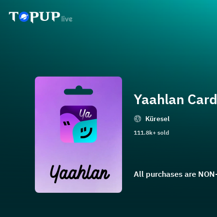
Yaahlan Car
Küresel
111.8k+ sold
All purchases are N