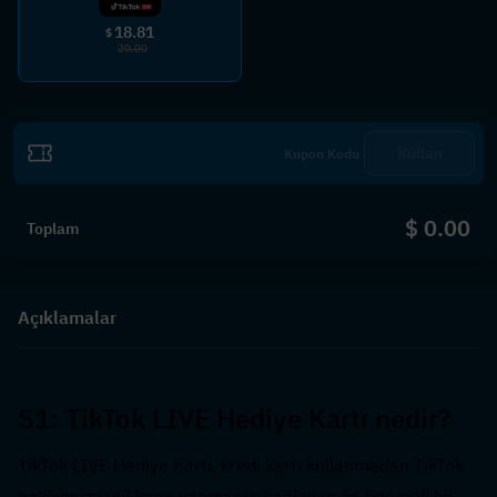
18.81
$
20.00
Kullan
$ 0.00
Toplam
Açıklamalar
S1: TikTok LIVE Hediye Kartı nedir?  
TikTok LIVE Hediye Kartı, kredi kartı kullanmadan TikTok 
bakiyenize yükleme yapmanızı sağlayan ön ödemeli bir 