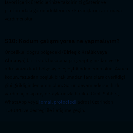
favori içerik üreticilerinize takdirinizi gösterir ve 
platformdaki görünürlüklerini ve kazançlarını artırmaya 
yardımcı olur.
S10: Kodum çalışmıyorsa ne yapmalıyım?  
Öncelikle, doğru bölgedeki (
Birleşik Krallık veya 
Almanya
) bir TikTok hesabına giriş yaptığınızdan ve IP 
adresinizin kart bölgesiyle eşleştiğinden emin olun. Ayrıca 
kodun, fazladan boşluk bırakılmadan tam olarak verildiği 
gibi girildiğinden emin olun. Sorun devam ederse, hızlı 
yardım için sipariş detaylarınızla birlikte Canlı Sohbet, 
WhatsApp veya 
[email protected]
 adresi üzerinden 
TOPUPLive desteği ile iletişime geçin.