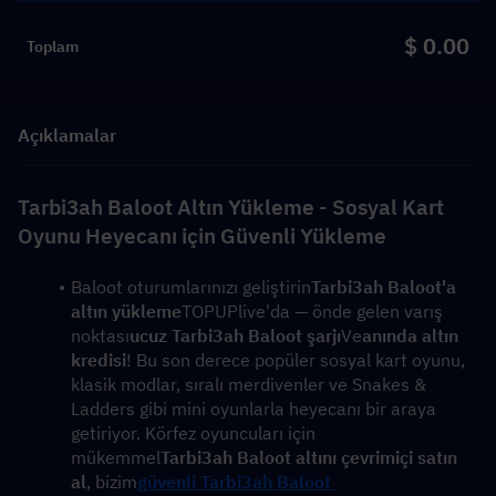
$ 0.00
Toplam
Açıklamalar
Tarbi3ah Baloot Altın Yükleme - Sosyal Kart 
Oyunu Heyecanı için Güvenli Yükleme
Baloot oturumlarınızı geliştirin
Tarbi3ah Baloot'a 
altın yükleme
TOPUPlive'da — önde gelen varış 
noktası
ucuz Tarbi3ah Baloot şarjı
Ve
anında altın 
kredisi
! Bu son derece popüler sosyal kart oyunu, 
klasik modlar, sıralı merdivenler ve Snakes & 
Ladders gibi mini oyunlarla heyecanı bir araya 
getiriyor. Körfez oyuncuları için 
mükemmel
Tarbi3ah Baloot altını çevrimiçi satın 
al
, bizim
güvenli Tarbi3ah Baloot 