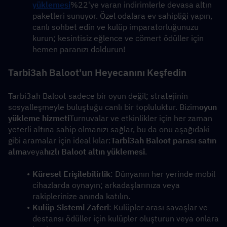
yüklemesi
%22'ye varan indirimlerle devasa altın 
paketleri sunuyor. Özel odalara ev sahipliği yapın, 
canlı sohbet edin ve kulüp imparatorluğunuzu 
kurun; kesintisiz eğlence ve cömert ödüller için 
hemen paranızı doldurun!
Tarbi3ah Baloot'un Heyecanını Keşfedin
Tarbi3ah Baloot sadece bir oyun değil; stratejinin 
sosyalleşmeyle buluştuğu canlı bir topluluktur. Bizim
oyun 
yükleme hizmeti
Turnuvalar ve etkinlikler için her zaman 
yeterli altına sahip olmanızı sağlar, bu da onu aşağıdaki 
gibi aramalar için ideal kılar:
Tarbi3ah Baloot parası satın 
alma
veya
hızlı Baloot altın yüklemesi
.
Küresel Erişilebilirlik
: Dünyanın her yerinde mobil 
cihazlarda oynayın; arkadaşlarınıza veya 
rakiplerinize anında katılın.
Kulüp Sistemi Zaferi
: Kulüpler arası savaşlar ve 
destansı ödüller için kulüpler oluşturun veya onlara 