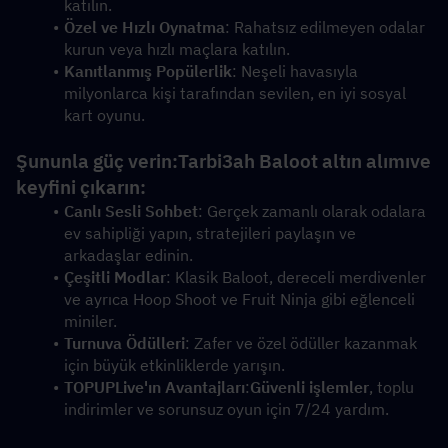
katılın.
Özel ve Hızlı Oynatma
: Rahatsız edilmeyen odalar 
kurun veya hızlı maçlara katılın.
Kanıtlanmış Popülerlik
: Neşeli havasıyla 
milyonlarca kişi tarafından sevilen, en iyi sosyal 
kart oyunu.
Şununla güç verin:
Tarbi3ah Baloot altın alımı
ve 
keyfini çıkarın:
Canlı Sesli Sohbet
: Gerçek zamanlı olarak odalara 
ev sahipliği yapın, stratejileri paylaşın ve 
arkadaşlar edinin.
Çeşitli Modlar
: Klasik Baloot, dereceli merdivenler 
ve ayrıca Hoop Shoot ve Fruit Ninja gibi eğlenceli 
miniler.
Turnuva Ödülleri
: Zafer ve özel ödüller kazanmak 
için büyük etkinliklerde yarışın.
TOPUPLive'ın Avantajları
:
Güvenli işlemler
, toplu 
indirimler ve sorunsuz oyun için 7/24 yardım.