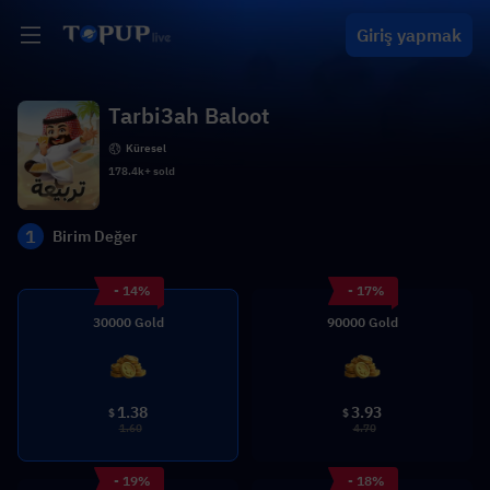
Giriş yapmak
Tarbi3ah Baloot
Küresel
178.4k+ sold
1
Birim Değer
- 14%
- 17%
30000 Gold
90000 Gold
1.38
3.93
$
$
1.60
4.70
- 19%
- 18%