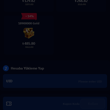
129.82
266.82
$
$
157.50
313.90
- 14%
18900000 Gold
485.80
$
562.50
2
Hesaba Yükleme Yap
UID
Kullan