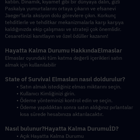
katılın. Dinamik, kıyamet gibi bir dünyaya dalın, gizli 
Paskalya yumurtalarını ortaya çıkarın ve efsanevi 
Jaeger'larla aksiyon dolu görevlere çıkın. Korkunç 
tehditlerle ve tehditkar mekanizmalarla karşı karşıya 
kaldığınızda ekip çalışması ve strateji çok önemlidir. 
Cesaretinizi kanıtlayın ve özel ödüller kazanın!
Hayatta Kalma Durumu Hakkında
Elmaslar
Elmaslar oyundaki tüm katma değerli içerikleri satın 
almak için kullanılabilir
State of Survival Elmasları nasıl doldurulur?
Satın almak istediğiniz elmas miktarını seçin.
Kullanıcı Kimliğinizi girin.
Ödeme yönteminizi kontrol edin ve seçin.
Ödeme yapıldıktan sonra satın aldığınız pırlantalar 
kısa sürede hesabınıza aktarılacaktır.
Nasıl bulunur?
Hayatta Kalma Durumu
İD?
Açık Hayatta Kalma Durumu