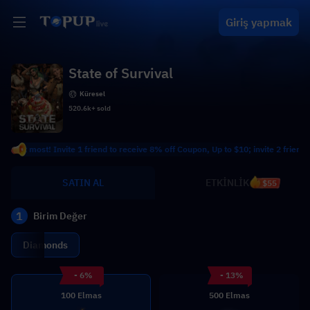
Giriş yapmak
State of Survival
Küresel
520.6k+ sold
 at most! Invite 1 friend to receive 8% off Coupon, Up to $10; invite 2 friends to
SATIN AL
ETKİNLİK
$55
1
Birim Değer
Diamonds
- 6%
- 13%
100 Elmas
500 Elmas