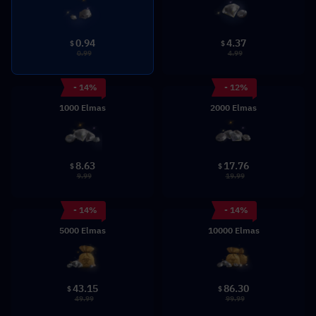
0.94
4.37
$
$
0.99
4.99
- 14%
- 12%
1000 Elmas
2000 Elmas
8.63
17.76
$
$
9.99
19.99
- 14%
- 14%
5000 Elmas
10000 Elmas
43.15
86.30
$
$
49.99
99.99