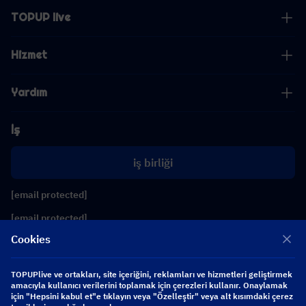
TOPUP live
Hizmet
Yardım
İş
iş birliği
[email protected]
[email protected]
Cookies
Bizi takip edin
TOPUPlive ve ortakları, site içeriğini, reklamları ve hizmetleri geliştirmek
amacıyla kullanıcı verilerini toplamak için çerezleri kullanır. Onaylamak
için "Hepsini kabul et"e tıklayın veya "Özelleştir" veya alt kısımdaki çerez
Copyright 2026 SEA WHALE TECHNOLOGY PTE.LTD. All Rights Reserved.