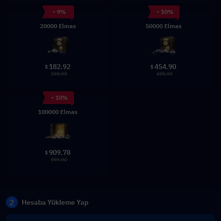
- 9%
- 10%
20000 Elmas
50000 Elmas
182.92
454.90
$
$
199.90
499.90
- 10%
100000 Elmas
909.78
$
999.90
2
Hesaba Yükleme Yap