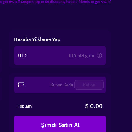
f Coupon, Up to $5 discount; invite 2 friends to get 9% off Coupon, Up to $10 dis
Hesaba Yükleme Yap
UID
Kullan
$ 0.00
Toplam
Şimdi Satın Al