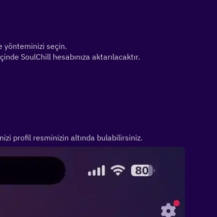
e yönteminizi seçin.
inde SoulChill hesabınıza aktarılacaktır.
izi profil resminizin altında bulabilirsiniz.