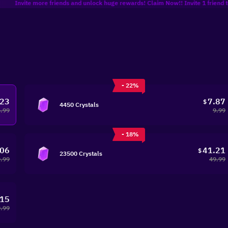
te more friends and unlock huge rewards! Claim Now!! Invite 1 friend to get 8% of
- 22%
.23
7.87
$
4450 Crystals
4.99
9.99
- 18%
.06
41.21
$
23500 Crystals
.99
49.99
.15
.99