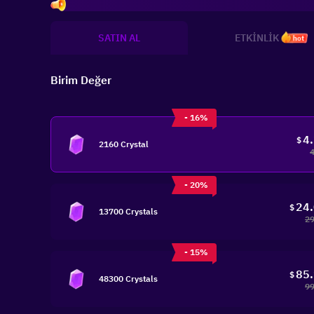
Invi
SATIN AL
ETKİNLİK
hot
Birim Değer
- 16%
4
$
2160 Crystal
- 20%
24
$
13700 Crystals
29
- 15%
85
$
48300 Crystals
99