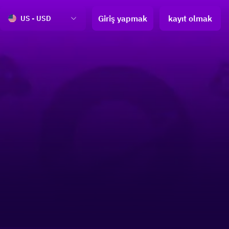
Giriş yapmak
kayıt olmak
US - USD