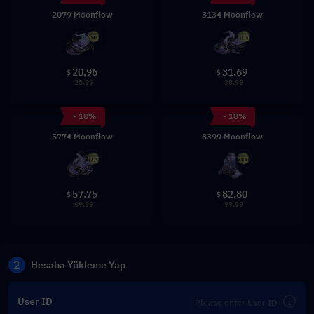
2079 Moonflow
3134 Moonflow
20.96
31.69
$
$
25.99
38.99
- 18%
- 18%
5774 Moonflow
8399 Moonflow
57.75
82.80
$
$
69.99
99.99
2
Hesaba Yükleme Yap
User ID