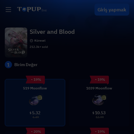
Giriş yapmak
Silver and Blood
Küresel
212.3k+ sold
1
Birim Değer
- 19%
- 19%
519 Moonflow
1039 Moonflow
5.32
10.53
$
$
6.49
12.99
- 20%
- 19%