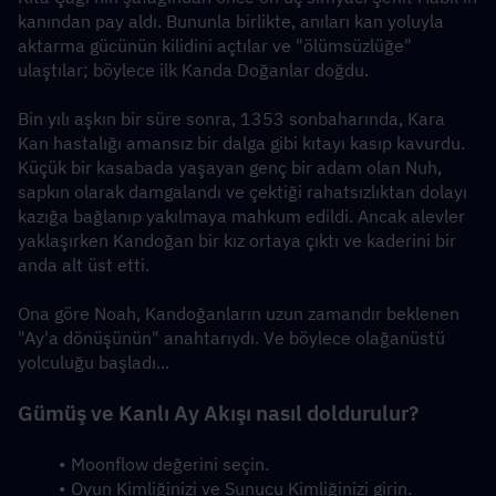
kanından pay aldı. Bununla birlikte, anıları kan yoluyla 
aktarma gücünün kilidini açtılar ve "ölümsüzlüğe" 
ulaştılar; böylece ilk Kanda Doğanlar doğdu.
Bin yılı aşkın bir süre sonra, 1353 sonbaharında, Kara 
Kan hastalığı amansız bir dalga gibi kıtayı kasıp kavurdu. 
Küçük bir kasabada yaşayan genç bir adam olan Nuh, 
sapkın olarak damgalandı ve çektiği rahatsızlıktan dolayı 
kazığa bağlanıp yakılmaya mahkum edildi. Ancak alevler 
yaklaşırken Kandoğan bir kız ortaya çıktı ve kaderini bir 
anda alt üst etti.
Ona göre Noah, Kandoğanların uzun zamandır beklenen 
"Ay'a dönüşünün" anahtarıydı. Ve böylece olağanüstü 
yolculuğu başladı...
Gümüş ve Kanlı Ay Akışı nasıl doldurulur?
Moonflow değerini seçin.
Oyun Kimliğinizi ve Sunucu Kimliğinizi girin.