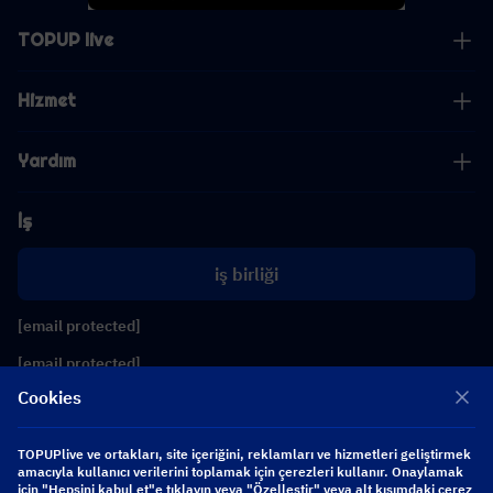
TOPUP live
Hizmet
Yardım
İş
iş birliği
[email protected]
[email protected]
Cookies
Bizi takip edin
TOPUPlive ve ortakları, site içeriğini, reklamları ve hizmetleri geliştirmek
amacıyla kullanıcı verilerini toplamak için çerezleri kullanır. Onaylamak
için "Hepsini kabul et"e tıklayın veya "Özelleştir" veya alt kısımdaki çerez