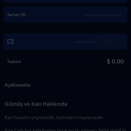
Server ID
Kullan
$ 0.00
Toplam
Açıklamalar
Gümüş ve Kan Hakkında
Kan hayatın çeşmesidir, hatıraların taşıyıcısıdır.
Kıta Çağı'nın şafağından önce on üç simyacı Şehit Habil'in 