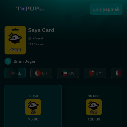
Giriş yapmak
Saya Card
Küresel
128.2k+ sold
1
Birim Değer
AE
BH
KW
OM
Q
5 USD
10 USD
5.00
10.00
$
$