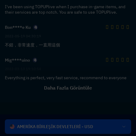
I've been using TOPUPlive when I purchase in-game items, and
their services are top notch. You are safe to use TOPUPlive.
Bon****e Ku
2022-05-19 04:30:19
不錯，非常速度，一直用這個
Mig****uino
2022-03-13 19:10:54
Everything is perfect, very fast service, recommend to everyone
Daha Fazla Görüntüle
AMERİKA BİRLEŞİK DEVLETLERİ - USD