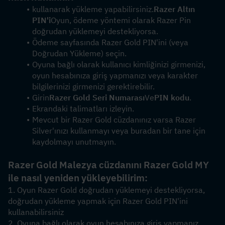
kullanarak yükleme yapabilirsiniz.
Razer Altın 
PIN'i
Oyun, ödeme yöntemi olarak Razer Pin 
doğrudan yüklemeyi destekliyorsa.
Ödeme sayfasında Razer Gold PIN'ini (veya 
Doğrudan Yükleme) seçin.
Oyuna bağlı olarak kullanıcı kimliğinizi girmenizi, 
oyun hesabınıza giriş yapmanızı veya karakter 
bilgilerinizi girmenizi gerektirebilir.
Girin
Razer Gold Seri Numarası
Ve
PIN kodu
.
Ekrandaki talimatları izleyin.
Mevcut bir Razer Gold cüzdanınız varsa Razer 
Silver'ınızı kullanmayı veya buradan bir tane için 
kaydolmayı unutmayın.
Razer Gold Malezya cüzdanını Razer Gold MY 
ile nasıl yeniden yükleyebilirim:
1. Oyun Razer Gold doğrudan yüklemeyi destekliyorsa, 
doğrudan yükleme yapmak için Razer Gold PIN'ini 
kullanabilirsiniz
2. Oyuna bağlı olarak oyun hesabınıza giriş yapmanız 