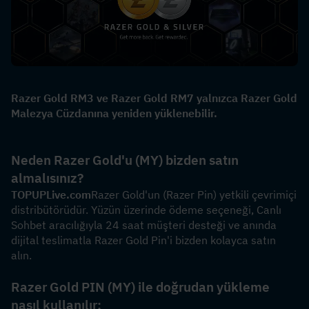
Razer Gold RM3 ve Razer Gold RM7 yalnızca Razer Gold 
Malezya Cüzdanına yeniden yüklenebilir.
Neden Razer Gold'u (MY) bizden satın 
almalısınız?
TOPUPLive.com
Razer Gold'un (Razer Pin) yetkili çevrimiçi 
distribütörüdür. Yüzün üzerinde ödeme seçeneği, Canlı 
Sohbet aracılığıyla 24 saat müşteri desteği ve anında 
dijital teslimatla Razer Gold Pin'i bizden kolayca satın 
alın.
Razer Gold PIN (MY) ile doğrudan yükleme 
nasıl kullanılır: