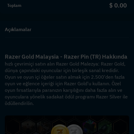
$ 0.00
Toplam
Açıklamalar
Razer Gold Malaysia - Razer Pin (TR) Hakkında
hızlı çevrimiçi satın alın Razer Gold Malezya: Razer Gold, 
dünya çapındaki oyuncular için birleşik sanal kredidir. 
Oyun ve oyun içi öğeler satın almak için 2.500'den fazla 
oyun ve eğlence içeriği için Razer Gold'u kullanın. Özel 
oyun fırsatlarıyla paranızın karşılığını daha fazla alın ve 
oyunculara yönelik sadakat ödül programı Razer Silver ile 
ödüllendirilin.