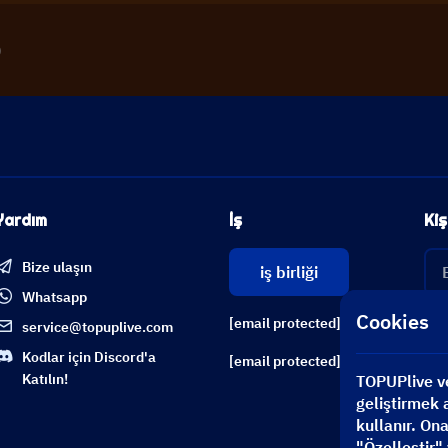
)
Yardım
İş
Kiş
Bize ulaşın
iş birliği
Whatsapp
Cookies
[email protected]
service@topuplive.com
Kodlar için Discord'a
[email protected]
Katılın!
TOPUPlive ve 
geliştirmek a
kullanır. On
"Özelleştir" 