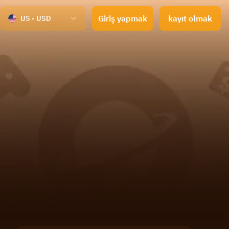
Giriş yapmak
kayıt olmak
US - USD