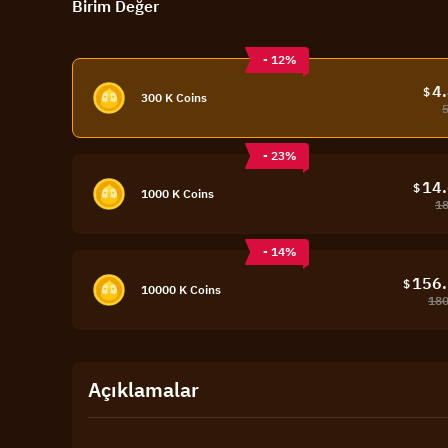
Birim Değer
- 12%
4
$
300 K Coins
- 23%
14
$
1000 K Coins
18
- 14%
156
$
10000 K Coins
180
Açıklamalar