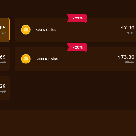
- 21%
.85
7.30
$
500 K Coins
5.49
9.19
- 20%
.69
73.30
$
5000 K Coins
.99
90.99
.29
.99