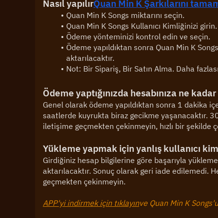
Nasıl yapılır
Quan Min K Şarkılarını tama
Quan Min K Songs miktarını seçin.
Quan Min K Songs Kullanıcı Kimliğinizi girin.
Ödeme yönteminizi kontrol edin ve seçin.
Ödeme yapıldıktan sonra Quan Min K Songs 
aktarılacaktır.
Not: Bir Sipariş, Bir Satın Alma. Daha fazlası
Ödeme yaptığınızda hesabınıza ne kadar 
Genel olarak ödeme yapıldıktan sonra 1 dakika içe
saatlerde kuyrukta biraz gecikme yaşanacaktır. 30 
iletişime geçmekten çekinmeyin, hızlı bir şekilde 
Yükleme yapmak için yanlış kullanıcı kiml
Girdiğiniz hesap bilgilerine göre başarıyla yükle
aktarılacaktır. Sonuç olarak geri iade edilemedi. H
geçmekten çekinmeyin.
APP'yi indirmek için tıklayın
ve Quan Min K Songs'un 