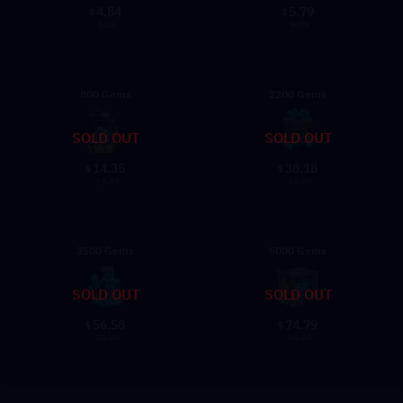
4.84
5.79
$
$
5.26
9.99
800 Gems
2200 Gems
SOLD OUT
SOLD OUT
14.35
38.18
$
$
19.99
49.99
3500 Gems
5000 Gems
SOLD OUT
SOLD OUT
56.58
74.79
$
$
74.99
99.99