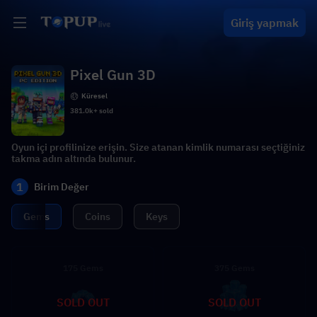
Giriş yapmak
Pixel Gun 3D
Küresel
381.0k+ sold
Oyun içi profilinize erişin. Size atanan kimlik numarası seçtiğiniz
takma adın altında bulunur.
1
Birim Değer
Gems
Coins
Keys
175 Gems
375 Gems
SOLD OUT
SOLD OUT