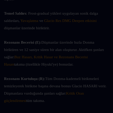
Temel Saldırı: 
Frost-gradual yükleri uygulayan sonik dalga 
saldırıları, 
Yavaşlatma
 ve 
Glacio Res DMG Deepen etkisini 
düşmanlar üzerinde biriktirir.
Rezonans Becerisi (E):
Düşmanlar üzerinde hızla Donma 
biriktiren ve 12 saniye süren bir alan oluşturur. Aktifken şunları 
sağlar:
Buz Hasarı, Kritik Hasar ve Rezonans Becerisi 
Hasarı
takıma (özellikle Hiyuki'ye) bonuslar.
Rezonans Kurtuluşu (R):
Tüm Donma-kademeli birikmeleri 
temizleyerek birikme başına devasa bonus Glacio HASARI verir. 
Düşmanlara vurduğunda şunları sağlar:
Kritik Oran 
güçlendirmesi
tüm takıma.