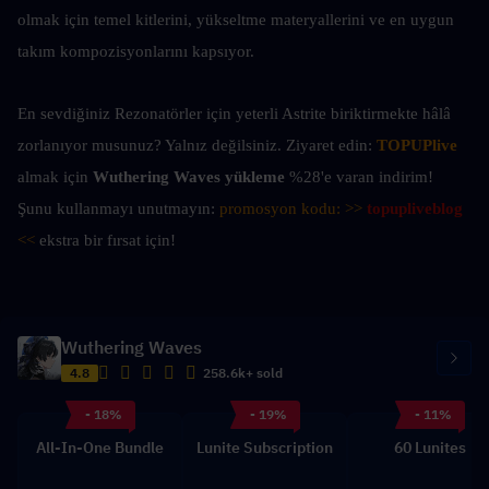
olmak için temel kitlerini, yükseltme materyallerini ve en uygun 
takım kompozisyonlarını kapsıyor.
En sevdiğiniz Rezonatörler için yeterli Astrite biriktirmekte hâlâ 
zorlanıyor musunuz? Yalnız değilsiniz. Ziyaret edin: 
TOPUPlive
almak için 
Wuthering Waves yükleme
 %28'e varan indirim! 
Şunu kullanmayı unutmayın: 
promosyon kodu: >> 
topupliveblog
<<
 ekstra bir fırsat için!
Wuthering Waves
4.8
258.6k+ sold
- 18%
- 19%
- 11%
All-In-One Bundle
Lunite Subscription
60 Lunites