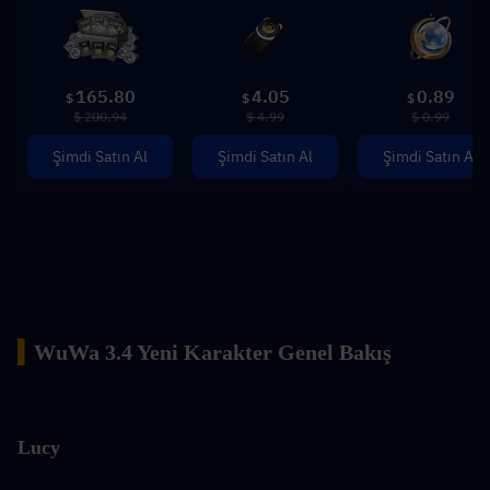
165.80
4.05
0.89
$
$
$
$ 200.94
$ 4.99
$ 0.99
Şimdi Satın Al
Şimdi Satın Al
Şimdi Satın Al
▍
WuWa 3.4 Yeni Karakter Genel Bakış
Lucy