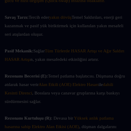
gücü ve hızlı değişim (Quick-swap) infazına odaklanır.
Savaş Tarzı:
Tercih eder
yakın dövüş
Temel Saldırıları, enerji geri 
kazanmak ve pasif yük biriktirmek için kullanılan yakın mesafeli 
seri atışlardan oluşur.
Pasif Mekanik:
Sağlar
Tüm Türlerde HASAR Artışı ve Ağır Saldırı 
HASAR Artışı
n, yakın mesafedeki etkinliğini artırır.
Rezonans Becerisi (E):
Temel patlama başlatıcısı. Düşmana doğru 
atılarak hasar verir
Alan Etkili (AOE) Elektro Hasarı
ile
dahili 
Kesinti Direnci
, Bosslara veya canavar gruplarına karşı baskıyı 
sürdürmesini sağlar.
Rezonans Kurtuluşu (R):
 Devasa bir 
Yüksek anlık patlama 
hasarına sahip Elektro Alan Etkisi (AOE)
, düşman dalgalarını 