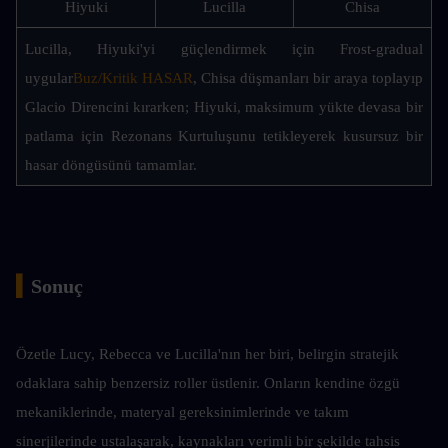
Hiyuki
Lucilla
Chisa
Lucilla, Hiyuki'yi güçlendirmek için Frost-gradual 
uygular
Buz/Kritik HASAR
, Chisa düşmanları bir araya toplayıp 
Glacio Direncini kırarken; Hiyuki, maksimum yükte devasa bir 
patlama için Rezonans Kurtuluşunu tetikleyerek kusursuz bir 
hasar döngüsünü tamamlar.
▍
Sonuç
Özetle Lucy, Rebecca ve Lucilla'nın her biri, belirgin stratejik 
odaklara sahip benzersiz roller üstlenir. Onların kendine özgü 
mekaniklerinde, materyal gereksinimlerinde ve takım 
sinerjilerinde ustalaşarak, kaynakları verimli bir şekilde tahsis 