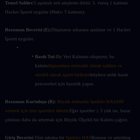
Temel Saldırı:
5 aşamalı seri ateşleme dizisi. 5. vuruş 1 katman 
Hacker İşareti uygular (Maks: 5 katman).
Rezonans Becerisi (E):
Düşmanın arkasına ışınlanır ve 1 Hacker 
İşareti uygular.
Basılı Tut:
Bir Veri Kalıntısı oluşturur, bu 
kalıntı
düşmanlara otomatik olarak saldırır ve 
sürekli olarak işaret biriktirir
böylece anlık hasar 
pencereleri için hazırlık yapar.
Rezonans Kurtuluşu (R):
Büyük miktarda Spektro HASARI 
vermek için tüm işaretleri tüketir.
Eğer işaretler ≥ 3 yük ise, hasar 
çıktısını daha da artırmak için Büyük Ölçekli bir Kalıntı çağırır.
Giriş Becerisi:
Tüm takıma bir 
Spektro HAS
Bonusu ve artırılmış 