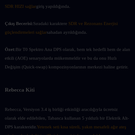
SDR HIZI sağlar
giriş yapıldığında.
Çıkış Becerisi:
Sıradaki karaktere 
SDR ve Rezonans Enerjisi 
güçlendirmeleri sağlar
sahadan ayrıldığında.
Özet:
Bir T0 Spektro Ana DPS olarak, hem tek hedefli hem de alan 
etkili (AOE) senaryolarda mükemmeldir ve bu da onu Hızlı 
Değişim (Quick-swap) kompozisyonlarının merkezi haline getirir.
Rebecca Kiti
Rebecca, Versiyon 3.4 iş birliği etkinliği aracılığıyla ücretsiz 
olarak elde edilebilen, Tabanca kullanan 5 yıldızlı bir Elektrik Alt-
DPS karakteridir.
Yetenek seti kısa süreli, yakın mesafeli ağır ateş 