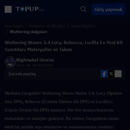
Giriş yapmak
Ana Sayfa
Haberler ve Bloglar
Oyun bilgileri
Wuthering dalgaları
Wuthering Waves 3.4 Lucy, Rebecca, Lucilla En Yeni Kit
Sızıntıları, Materyaller ve Takım
Nightwind Ororon
2026-05-14 10:23:40
Şurada paylaş
Merhaba Gezginler! Wuthering Waves Sürüm 3.4; Lucy (Spektro 
Ana DPS), Rebecca (Ücretsiz Elektro Alt-DPS) ve Lucilla'yı 
(Glacio Destek/Alt-DPS) tanıtıyor. Her biri metaya benzersiz 
mekanikler ve sinerjiler getiriyor. Bu rehber, Gezginlerin onları 
etkili bir şekilde inşa etmelerine ve ustalaşmalarına yardımcı 