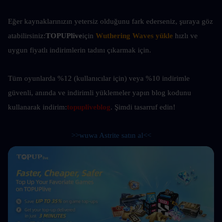
Eğer kaynaklarınızın yetersiz olduğunu fark ederseniz, şuraya göz 
atabilirsiniz:
TOPUPlive
için
Wuthering Waves yükle
hızlı ve 
uygun fiyatlı indirimlerin tadını çıkarmak için.
Tüm oyunlarda %12 (kullanıcılar için) veya %10 indirimle 
güvenli, anında ve indirimli yüklemeler yapın
blog kodunu 
kullanarak indirim:
topupliveblog
. Şimdi tasarruf edin! 
>>wuwa Astrite satın al<<