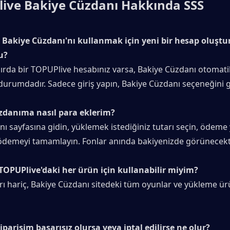
ive Bakiye Cüzdanı Hakkında SSS
 Bakiye Cüzdanı'nı kullanmak için yeni bir hesap oluşt
u?
zırda bir TOPUPlive hesabınız varsa, Bakiye Cüzdanı otomatik
r durumdadır. Sadece giriş yapın, Bakiye Cüzdanı seçeneğini 
zdanıma nasıl para eklerim?
ı sayfasına gidin, yüklemek istediğiniz tutarı seçin, ödeme 
e ödemeyi tamamlayın. Fonlar anında bakiyenizde görünecekti
TOPUPlive'daki her ürün için kullanabilir miyim?
ı hariç, Bakiye Cüzdanı sitedeki tüm oyunlar ve yükleme ürün
iparişim başarısız olursa veya iptal edilirse ne olur?