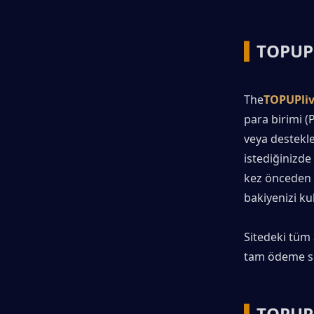
▍
TOPUPl
The
TOPUPliv
para birimi (
veya destekle
istediğinizde
kez önceden p
bakiyenizi kul
Sitedeki tüm a
tam ödeme s
▍
TOPUPl