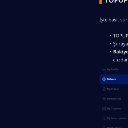
İşte basit sür
TOPUPl
Şuraya 
Bakiye
cüzdan