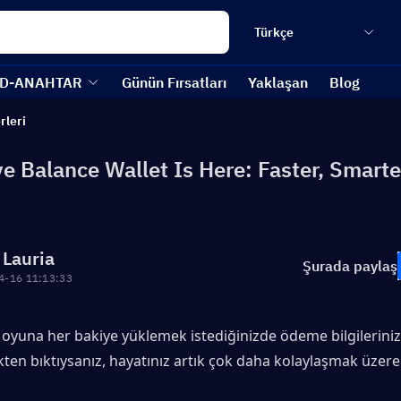
Türkçe
D-ANAHTAR
Günün Fırsatları
Yaklaşan
Blog
rleri
e Balance Wallet Is Here: Faster, Smarte
 Lauria
Şurada paylaş
4-16 11:13:33
 oyuna her bakiye yüklemek istediğinizde ödeme bilgilerinizi
ten bıktıysanız, hayatınız artık çok daha kolaylaşmak üzere