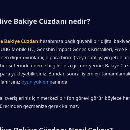
ive Bakiye Cüzdanı nedir?
e Bakiye Cüzdanı
hesabınıza bağlı güvenli bir dijital bakiyedi
PUBG Mobile UC, Genshin Impact Genesis Kristalleri, Free Fir
nen diğer oyunlar için para birimi) veya canlı yayın jetonları
 her seferinde ödeme bilgilerinizi girmek yerine, Bakiye Cüzd
ara yükleyebilirsiniz. Bundan sonra, işlemleri tamamlamak iç
lanırsınız.
oyun yükleme
anında.
lışverişleriniz için merkezi bir fon görevi görür, böylece her 
ürecinden geçmenize gerek kalmaz.
ive Bakiye Cüzdanı Nasıl Çalışır?