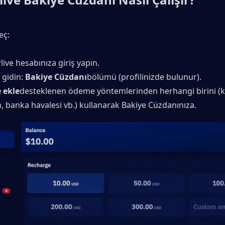
eç:
ive hesabınıza giriş yapın.
gidin: 
Bakiye Cüzdanı
bölümü (profilinizde bulunur).
 ekle
desteklenen ödeme yöntemlerinden herhangi birini (ka
, banka havalesi vb.) kullanarak Bakiye Cüzdanınıza.