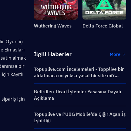
Wuthering Waves
Delta Force Global
r. Oyun içi 
e Elmasları 
İlgili Haberler
More
 satın almak 
anınıza bir 
Topuplive.com İncelemeleri - Topplive bir
in kayıtlı 
aldatmaca mı yoksa yasal bir site mi?
Kullanmalı mısın?
Belirtilen Ticari İşlemler Yasasına Dayalı
Açıklama
sipariş için 
Topuplive ve PUBG Mobile'da Çığır Açan İş
İşbirliği