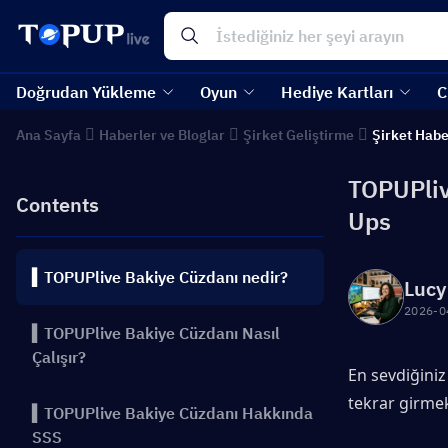
Doğrudan Yükleme
Oyun
Hediye Kartları
C
Ana Sayfa
Haberler ve Bloglar
Şirket Geliştirme
Şirket Habe
TOPUPliv
Contents
Ups
▍TOPUPlive Bakiye Cüzdanı nedir?
Lucy
2026-0
▍TOPUPlive Bakiye Cüzdanı Nasıl
Çalışır?
En sevdiğiniz
tekrar girmek
▍TOPUPlive Bakiye Cüzdanı Hakkında
SSS