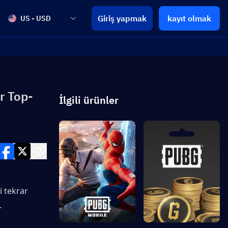
Giriş yapmak
kayıt olmak
US - USD
r Top-
İlgili ürünler
 tekrar 
.