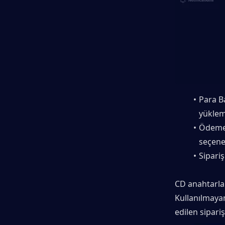
Para Ba
yüklem
Ödeme 
seçenek
Sipariş
CD anahtarlar
Kullanılmayan
edilen sipari