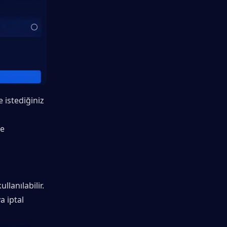
istediğiniz 
e 
anılabilir. 
 iptal 