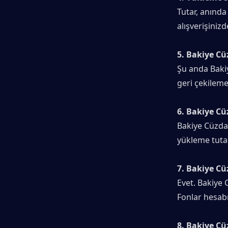
Tutar, anında
alışverişinizd
5. Bakiye C
Şu anda Bakiy
geri çekileme
6. Bakiye Cü
Bakiye Cüzdan
yükleme tutar
7. Bakiye C
Evet. Bakiye C
Fonlar hesabı
8. Bakiye C