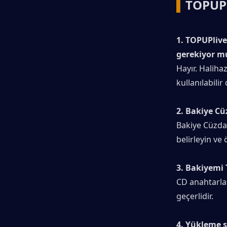
▍
TOPUPl
1. TOPUPlive
gerekiyor m
Hayır. Haliha
kullanılabili
2. Bakiye Cü
Bakiye Cüzdan
belirleyin v
3. Bakiyemi 
CD anahtarlar
geçerlidir.
4. Yükleme s