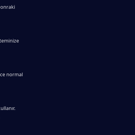
onraki 
teminize 
ece normal 
llanır. 
.