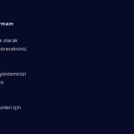
urmam 
 olarak 
göreceksiniz.
yönteminizi 
r.
leri için 