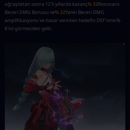
uğraştıktan sonra 12'li yıllarda kazanç
% 32
Rezonans 
Beceri DMG Bonusu ve
% 32
Yankı Beceri DMG 
amplifikasyonu ve hasar verirken hedefin DEF'sinin% 
8'ini görmezden gelir.