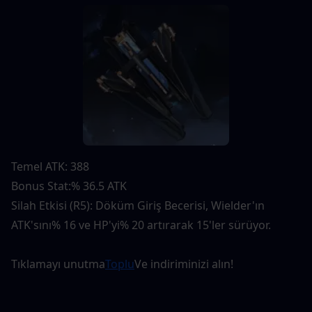
Temel ATK: 388
Bonus Stat:% 36.5 ATK
Silah Etkisi (R5): Döküm Giriş Becerisi, Wielder'ın 
ATK'sını% 16 ve HP'yi% 20 artırarak 15'ler sürüyor.
Tıklamayı unutma
Toplu
Ve indiriminizi alın!