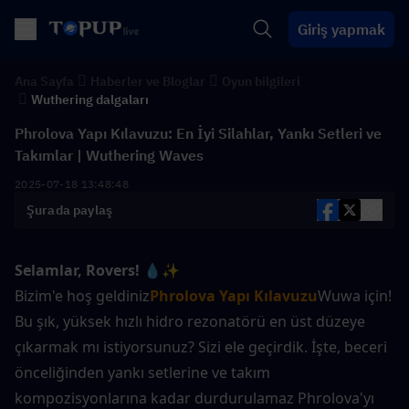
Giriş yapmak
Ana Sayfa
Haberler ve Bloglar
Oyun bilgileri
Wuthering dalgaları
Phrolova Yapı Kılavuzu: En İyi Silahlar, Yankı Setleri ve
Takımlar | Wuthering Waves
2025-07-18 13:48:48
Şurada paylaş
Selamlar, Rovers!
💧✨ 
Bizim'e hoş geldiniz
Phrolova Yapı Kılavuzu
Wuwa için! 
Bu şık, yüksek hızlı hidro rezonatörü en üst düzeye 
çıkarmak mı istiyorsunuz? Sizi ele geçirdik. İşte, beceri 
önceliğinden yankı setlerine ve takım 
kompozisyonlarına kadar durdurulamaz Phrolova'yı 