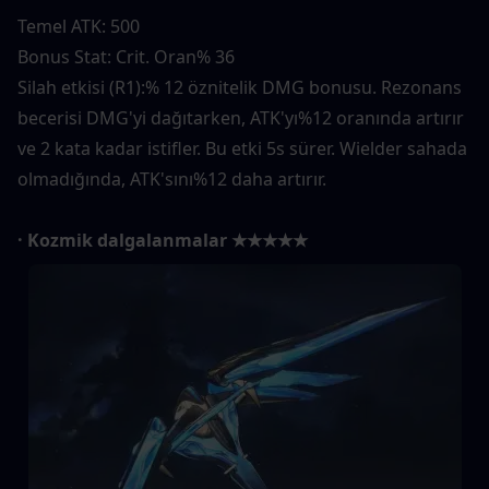
Temel ATK: 500
Bonus Stat: Crit. Oran% 36
Silah etkisi (R1):% 12 öznitelik DMG bonusu. Rezonans 
becerisi DMG'yi dağıtarken, ATK'yı%12 oranında artırır 
ve 2 kata kadar istifler. Bu etki 5s sürer. Wielder sahada 
olmadığında, ATK'sını%12 daha artırır.
· Kozmik dalgalanmalar ★★★★★