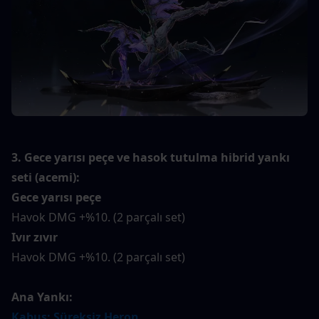
3. Gece yarısı peçe ve hasok tutulma hibrid yankı 
seti (acemi):
Gece yarısı peçe
Havok DMG +%10. (2 parçalı set)
Ivır zıvır
Havok DMG +%10. (2 parçalı set)
Ana Yankı:
Kabus: Süreksiz Heron