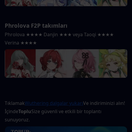
Phrolova F2P takımları
Phrolova ★★★★ Danjin ★★★ veya Taoqi ★★★★ 
Verina ★★★★
Tıklamak
Wuthering dalgalar yukarı
Ve indiriminizi alın! 
İçinde
Toplu
Size güvenli ve etkili bir toplantı 
sunuyoruz.