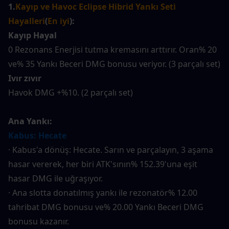
1.
Kayıp ve Havoc Eclipse Hibrid Yankı Seti 
Hayalleri
(
En iyi
):
Kayıp Hayal
0 Rezonans Enerjisi tutma kremasını arttırır. Oran% 20 
ve% 35 Yankı Beceri DMG bonusu veriyor. (3 parçalı set)
Ivır zıvır
Havok DMG +%10. (2 parçalı set)
Ana Yankı:
Kabus: Hecate
· Kabus'a dönüş: Hecate. Sarın ve parçalayın, 3 aşama 
hasar vererek, her biri ATK'sının% 152.39'una eşit 
hasar DMG ile uğraşıyor.
· Ana slotta donatılmış yankı ile rezonatör% 12.00 
tahribat DMG bonusu ve% 20.00 Yankı Beceri DMG 
bonusu kazanır.