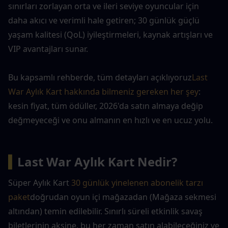
sınırları zorlayan orta ve ileri seviye oyuncular için 
daha akıcı ve verimli hale getiren; 30 günlük güçlü 
yaşam kalitesi (QoL) iyileştirmeleri, kaynak artışları ve 
VIP avantajları sunar.
Bu kapsamlı rehberde, tüm detayları açıklıyoruz
Last 
War Aylık Kart hakkında bilmeniz gereken her şey
: 
kesin fiyat, tüm ödüller, 2026'da satın almaya değip 
değmeyeceği ve onu almanın en hızlı ve en ucuz yolu.
▍
Last War Aylık Kart Nedir?
Süper Aylık Kart 
30 günlük yinelenen abonelik tarzı 
paket
doğrudan oyun içi mağazadan (Mağaza sekmesi 
altından) temin edilebilir. Sınırlı süreli etkinlik savaş 
biletlerinin aksine, bu her zaman satın alabileceğiniz ve 