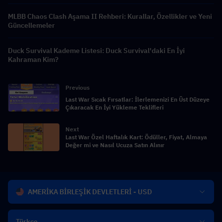
MLBB Chaos Clash Aşama II Rehberi: Kurallar, Özellikler ve Yeni
Güncellemeler
Duck Survival Kademe Listesi: Duck Survival'daki En İyi
Kahraman Kim?
Previous
Last War Sıcak Fırsatlar: İlerlemenizi En Üst Düzeye
Çıkaracak En İyi Yükleme Teklifleri
Next
Last War Özel Haftalık Kart: Ödüller, Fiyat, Almaya
Değer mi ve Nasıl Ucuza Satın Alınır
AMERİKA BİRLEŞİK DEVLETLERİ - USD
Türkçe