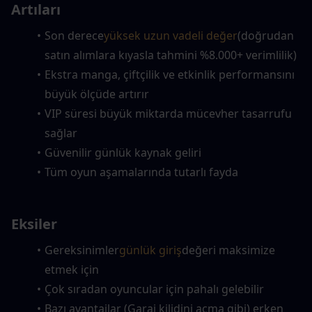
Artıları
Son derece
yüksek uzun vadeli değer
(doğrudan 
satın alımlara kıyasla tahmini %8.000+ verimlilik)
Ekstra manga, çiftçilik ve etkinlik performansını 
büyük ölçüde artırır
VIP süresi büyük miktarda mücevher tasarrufu 
sağlar
Güvenilir günlük kaynak geliri
Tüm oyun aşamalarında tutarlı fayda
Eksiler
Gereksinimler
günlük giriş
değeri maksimize 
etmek için
Çok sıradan oyuncular için pahalı gelebilir
Bazı avantajlar (Garaj kilidini açma gibi) erken 