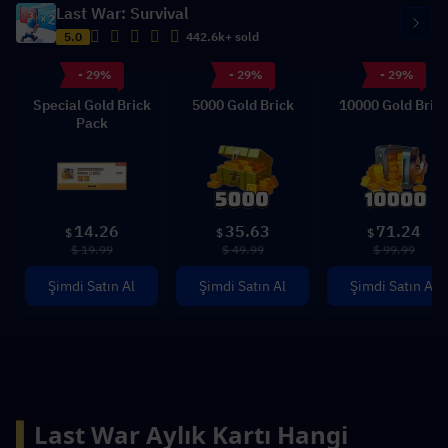
Last War: Survival
5.0
442.6k+ sold
- 29%
- 29%
- 29%
Special Gold Brick
5000 Gold Brick
10000 Gold Bric
Pack
14.26
35.63
71.24
$
$
$
$ 19.99
$ 49.99
$ 99.99
Şimdi Satın Al
Şimdi Satın Al
Şimdi Satın Al
▍
Last War Aylık Kartı Hangi 