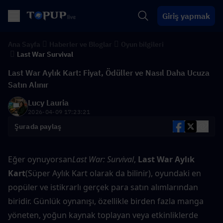
Giriş yapmak
Ana Sayfa
Haberler ve Bloglar
Oyun bilgileri
Last War Survival
Last War Aylık Kart: Fiyat, Ödüller ve Nasıl Daha Ucuza
Satın Alınır
Lucy Lauria
2026-04-09 17:23:21
Şurada paylaş
Eğer oynuyorsan
Last War: Survival
, 
Last War Aylık 
Kart
(Süper Aylık Kart olarak da bilinir), oyundaki en 
popüler ve istikrarlı gerçek para satın alımlarından 
biridir. Günlük oynanışı, özellikle birden fazla manga 
yöneten, yoğun kaynak toplayan veya etkinliklerde 