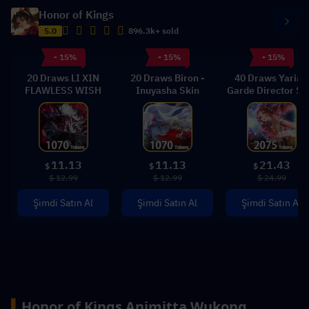
Honor of Kings
5.0
896.3k+ sold
- 15%
- 15%
- 15%
20 Draws LI XIN
20 Draws Biron -
40 Draws Yaria -
FLAWLESS WISH
Inuyasha Skin
Garde Director Sk
11.13
11.13
21.43
$
$
$
$ 12.99
$ 12.99
$ 24.99
Şimdi Satın Al
Şimdi Satın Al
Şimdi Satın Al
▍
Honor of Kings Animitta Wukong