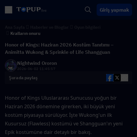
Giriş yapmak
Ana Sayfa
Haberler ve Bloglar
Oyun bilgileri
Kralların onuru
Honor of Kings: Haziran 2026 Kostüm Tanıtımı –
Animitta Wukong & Sprinkle of Life Shangguan
Nightwind Ororon
2026-06-02 11:45:57
Şurada paylaş
Honor of Kings Uluslararası Sunucusu yoğun bir 
Haziran 2026 dönemine girerken, iki büyük yeni 
kostüm piyasaya sürülüyor. İşte Wukong'un ilk 
Kusursuz (Flawless) kostümü ve Shangguan'ın yeni 
Epik kostümüne dair detaylı bir bakış.