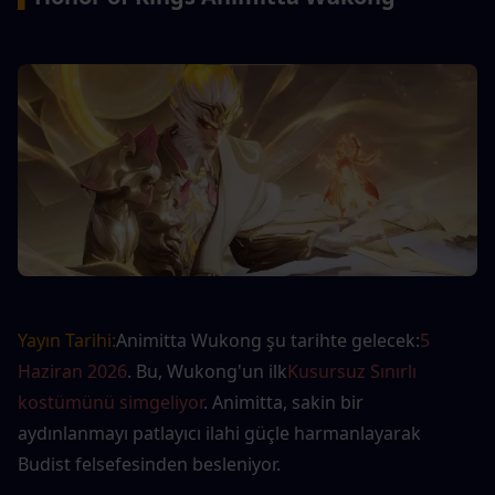
Yayın Tarihi:
Animitta Wukong şu tarihte gelecek:
5 
Haziran 2026
. Bu, Wukong'un ilk
Kusursuz Sınırlı 
kostümünü simgeliyor
. Animitta, sakin bir 
aydınlanmayı patlayıcı ilahi güçle harmanlayarak 
Budist felsefesinden besleniyor.