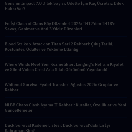
Genshin Impact 7.0 Dilek Sayısı: Odette İçin Kaç Ücretsiz Dilek
Hakkı Var?
En İyi Clash of Clans Köy Düzenleri 2026: TH12'den TH18'e
Savaş, Ganimet ve Anti 3 Yıldız Düzenleri
Blood Strike x Attack on Titan Seri 2 Rehberi: Çıkış Tarihi,
Kostümler, Ödüller ve Yükleme Etkinliği
Where Winds Meet Yeni Kozmetikler: Longing's Refrain Kıyafeti
ve Silent Voice: Crest Aria Silah Görünümü Yayınlandı!
Whiteout Survival Eyalet Transferi Ağustos 2026: Gruplar ve
Rehber
MLBB Chaos Clash Aşama II Rehberi: Kurallar, Özellikler ve Yeni
Güncellemeler
Duck Survival Kademe Listesi: Duck Survival'daki En İyi
Kahraman Kim?