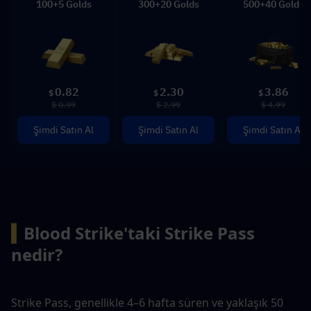
100+5 Golds
300+20 Golds
500+40 Golds
0.82
2.30
3.86
$
$
$
$ 0.99
$ 2.99
$ 4.99
Şimdi Satın Al
Şimdi Satın Al
Şimdi Satın Al
▍
Blood Strike'taki Strike Pass 
nedir?
Strike Pass, genellikle 4–6 hafta süren ve yaklaşık 50 