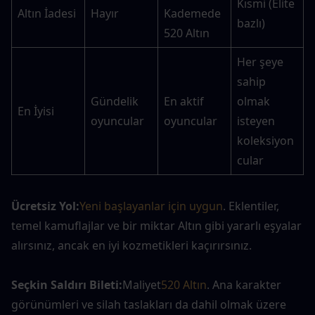
Kısmi (Elite 
Altın İadesi
Hayır
Kademede 
bazlı)
520 Altın
Her şeye 
sahip 
Gündelik 
En aktif 
olmak 
En İyisi
oyuncular
oyuncular
isteyen 
koleksiyon
cular
Ücretsiz Yol:
Yeni başlayanlar için uygun
. Eklentiler, 
temel kamuflajlar ve bir miktar Altın gibi yararlı eşyalar 
alırsınız, ancak en iyi kozmetikleri kaçırırsınız.
Seçkin Saldırı Bileti:
Maliyet
520 Altın
. Ana karakter 
görünümleri ve silah taslakları da dahil olmak üzere 