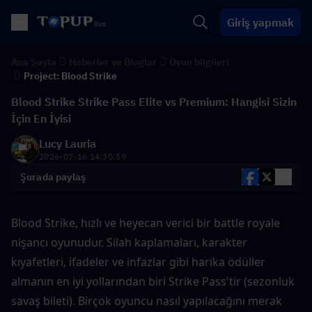
Giriş yapmak
Ana Sayfa
Haberler ve Bloglar
Oyun bilgileri
Project: Blood Strike
Blood Strike Strike Pass Elite vs Premium: Hangisi Sizin
İçin En İyisi
Lucy Lauria
2026-07-16 14:30:59
Şurada paylaş
Blood Strike, hızlı ve heyecan verici bir battle royale 
nişancı oyunudur. Silah kaplamaları, karakter 
kıyafetleri, ifadeler ve infazlar gibi harika ödüller 
almanın en iyi yollarından biri Strike Pass'tir (sezonluk 
savaş bileti). Birçok oyuncu nasıl yapılacağını merak 