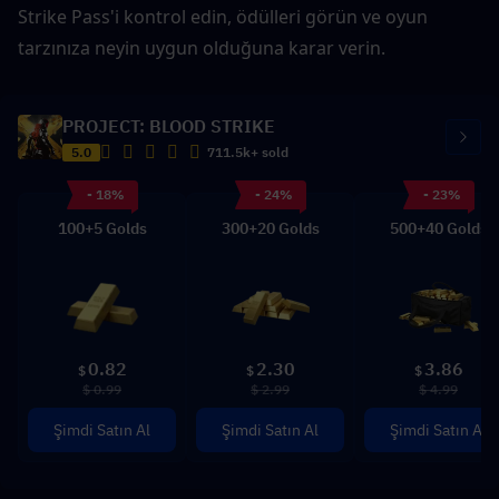
Strike Pass'i kontrol edin, ödülleri görün ve oyun 
tarzınıza neyin uygun olduğuna karar verin.
PROJECT: BLOOD STRIKE
5.0
711.5k+ sold
- 18%
- 24%
- 23%
100+5 Golds
300+20 Golds
500+40 Golds
0.82
2.30
3.86
$
$
$
$ 0.99
$ 2.99
$ 4.99
Şimdi Satın Al
Şimdi Satın Al
Şimdi Satın Al