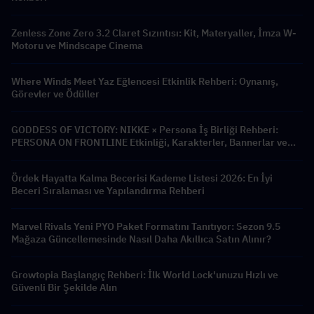
Zenless Zone Zero 3.2 Claret Sızıntısı: Kit, Materyaller, İmza W-
Motoru ve Mindscape Cinema
Where Winds Meet Yaz Eğlencesi Etkinlik Rehberi: Oynanış,
Görevler ve Ödüller
GODDESS OF VICTORY: NIKKE × Persona İş Birliği Rehberi:
PERSONA ON FRONTLINE Etkinliği, Karakterler, Bannerlar ve
Ödüller
Ördek Hayatta Kalma Becerisi Kademe Listesi 2026: En İyi
Beceri Sıralaması ve Yapılandırma Rehberi
Marvel Rivals Yeni PYO Paket Formatını Tanıtıyor: Sezon 9.5
Mağaza Güncellemesinde Nasıl Daha Akıllıca Satın Alınır?
Growtopia Başlangıç Rehberi: İlk World Lock'unuzu Hızlı ve
Güvenli Bir Şekilde Alın