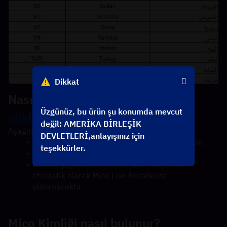
Dikkat
Nasıl yapılır
MICO Live Coins'i 
Üzgünüz, bu ürün şu konumda mevcut
yükleme
?
değil: AMERİKA BİRLEŞİK
Aşağıdaki basit adımlara bakın:
DEVLETLERİ,anlayışınız için
Mico Live ID'nizi girin ve yükleme tutarını seçin.
teşekkürler.
Ödeme yönteminizi kontrol edin ve seçin.
Ödeme yapıldıktan sonra Mico Live paraları 
otomatik olarak Mico Live hesabınıza 
yüklenecektir.
Mico Kimliği nasıl bulunur?