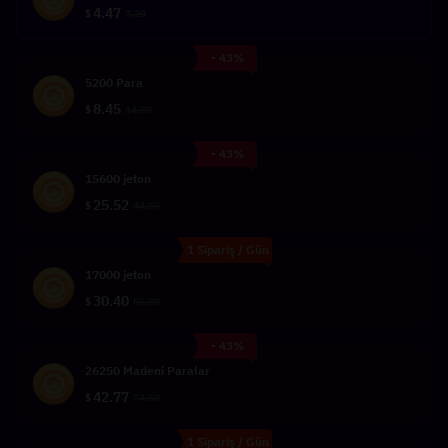
4.47
$
7.20
- 43%
5200 Para
8.45
$
14.80
- 43%
15600 jeton
25.52
$
44.50
1 Sipariş / Gün
17000 jeton
30.40
$
50.80
- 43%
26250 Madeni Paralar
42.77
$
74.60
1 Sipariş / Gün