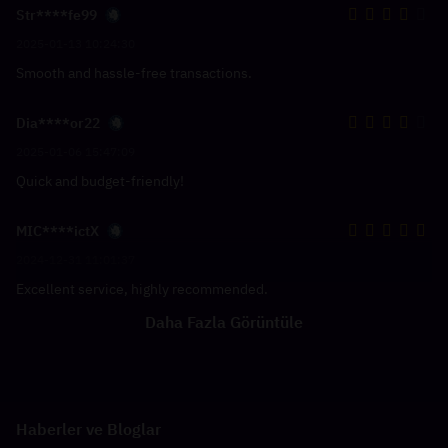
Str****fe99
2025-01-13 10:24:30
Smooth and hassle-free transactions.
Dia****or22
2025-01-06 15:47:09
Quick and budget-friendly!
MIC****ictX
2024-12-31 11:01:37
Excellent service, highly recommended.
Daha Fazla Görüntüle
Haberler ve Bloglar