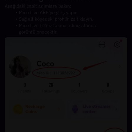
Aşağıdaki basit adımlara bakın:
Mico Live APP'ye giriş yapın
Sağ alt köşedeki profilinize tıklayın.
Mico Live ID'niz takma adınız altında 
görüntülenecektir.