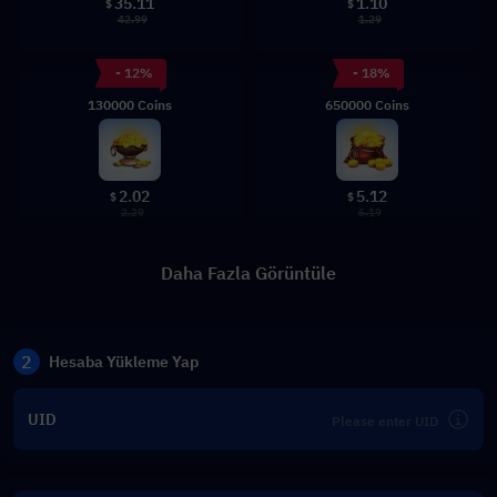
35.11
1.10
$
$
42.99
1.29
- 12%
- 18%
130000 Coins
650000 Coins
2.02
5.12
$
$
2.29
6.19
Daha Fazla Görüntüle
2
Hesaba Yükleme Yap
UID