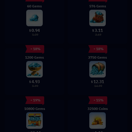
60 Gems
576 Gems
0.94
3.11
$
$
1.09
3.69
- 18%
- 18%
1200 Gems
3750 Gems
4.93
12.31
$
$
5.99
14.99
- 19%
- 15%
10800 Gems
32500 Coins