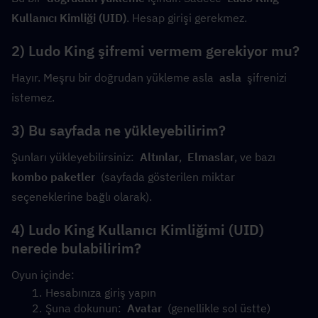
Kullanıcı Kimliği (UID)
. Hesap girişi gerekmez.
2) Ludo King şifremi vermem gerekiyor mu?
Hayır. Meşru bir doğrudan yükleme asla  
asla
  şifrenizi 
istemez.
3) Bu sayfada ne yükleyebilirim?
Şunları yükleyebilirsiniz:  
Altınlar
,  
Elmaslar
, ve bazı  
kombo paketler
  (sayfada gösterilen miktar 
seçeneklerine bağlı olarak).
4) Ludo King Kullanıcı Kimliğimi (UID) 
nerede bulabilirim?
Oyun içinde:
Hesabınıza giriş yapın
Şuna dokunun:  
Avatar
  (genellikle sol üstte)