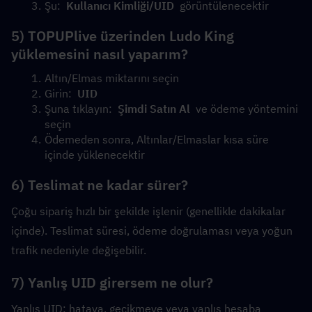
Şu:  
Kullanıcı Kimliği/UID
  görüntülenecektir
5) TOPUPlive üzerinden Ludo King 
yüklemesini nasıl yaparım?
Altın/Elmas miktarını seçin
Girin:  
UID
Şuna tıklayın:  
Şimdi Satın Al
  ve ödeme yöntemini 
seçin
Ödemeden sonra, Altınlar/Elmaslar kısa süre 
içinde yüklenecektir
6) Teslimat ne kadar sürer?
Çoğu sipariş hızlı bir şekilde işlenir (genellikle dakikalar 
içinde). Teslimat süresi, ödeme doğrulaması veya yoğun 
trafik nedeniyle değişebilir.
7) Yanlış UID girersem ne olur?
Yanlış UID; hataya, gecikmeye veya yanlış hesaba 