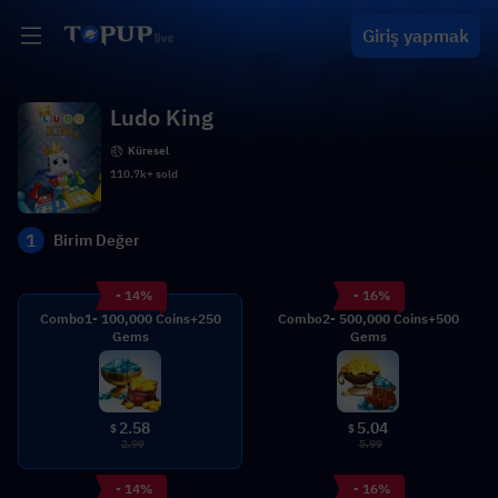
Giriş yapmak
Ludo King
Küresel
110.7k+ sold
1
Birim Değer
- 14%
- 16%
Combo1- 100,000 Coins+250
Combo2- 500,000 Coins+500
Gems
Gems
2.58
5.04
$
$
2.99
5.99
- 14%
- 16%