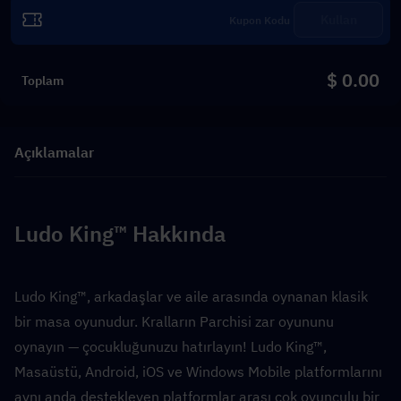
Kullan
$ 0.00
Toplam
Açıklamalar
Ludo King™ Hakkında
Ludo King™, arkadaşlar ve aile arasında oynanan klasik 
bir masa oyunudur. Kralların Parchisi zar oyununu 
oynayın — çocukluğunuzu hatırlayın! Ludo King™, 
Masaüstü, Android, iOS ve Windows Mobile platformlarını 
aynı anda destekleyen platformlar arası çok oyunculu bir 