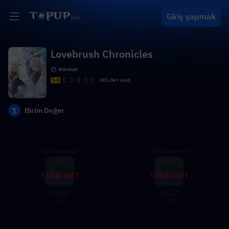
Giriş yapmak
Lovebrush Chronicles
Küresel
5.0
381.0k+ sold
1
Birim Değer
60 diamonds
300 diamonds
SOLD OUT
SOLD OUT
0.94
4.32
$
$
1.09
5.09