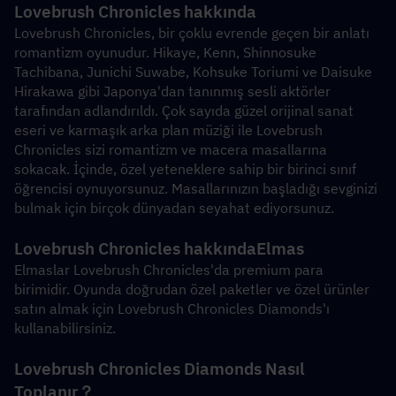
Lovebrush Chronicles hakkında
Lovebrush Chronicles, bir çoklu evrende geçen bir anlatı 
romantizm oyunudur. Hikaye, Kenn, Shinnosuke 
Tachibana, Junichi Suwabe, Kohsuke Toriumi ve Daisuke 
Hirakawa gibi Japonya'dan tanınmış sesli aktörler 
tarafından adlandırıldı. Çok sayıda güzel orijinal sanat 
eseri ve karmaşık arka plan müziği ile Lovebrush 
Chronicles sizi romantizm ve macera masallarına 
sokacak. İçinde, özel yeteneklere sahip bir birinci sınıf 
öğrencisi oynuyorsunuz. Masallarınızın başladığı sevginizi 
bulmak için birçok dünyadan seyahat ediyorsunuz.
Lovebrush Chronicles hakkında
Elmas
Elmaslar Lovebrush Chronicles'da premium para 
birimidir. Oyunda doğrudan özel paketler ve özel ürünler 
satın almak için Lovebrush Chronicles Diamonds'ı 
kullanabilirsiniz.
Lovebrush Chronicles Diamonds Nasıl 
Toplanır？