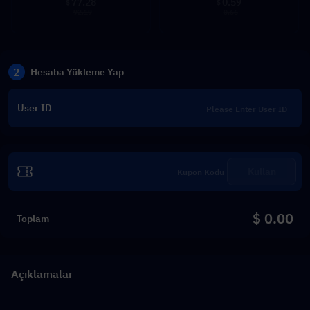
77.28
0.59
$
$
92.19
0.66
2
Hesaba Yükleme Yap
User ID
Kullan
$ 0.00
Toplam
Açıklamalar