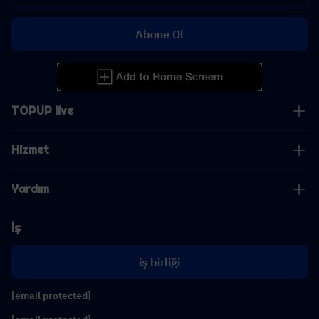
Abone Ol
TOPUP live
Hizmet
Yardım
İş
iş birliği
[email protected]