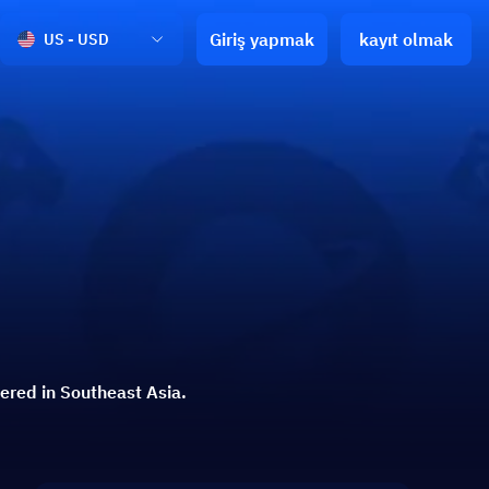
Giriş yapmak
kayıt olmak
US - USD
tered in Southeast Asia.