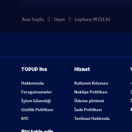
Ana Sayfa
Oyun
Laplace M (SEA)
TOPUP live
Hizmet
Hakkımızda
Kullanım Kılavuzu
Feragatnameler
Nakliye Politikası
İşlem Güvenliği
Ödeme yöntemi
Gizlilik Politikası
İade Politikası
KYC
Teslimat Hakkında
Bizi takip edin