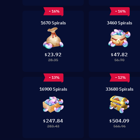
- 16%
- 16%
1670 Spirals
3460 Spirals
23.92
47.82
$
$
28.35
56.70
- 13%
- 12%
16900 Spirals
33680 Spirals
247.84
504.09
$
$
283.43
566.96