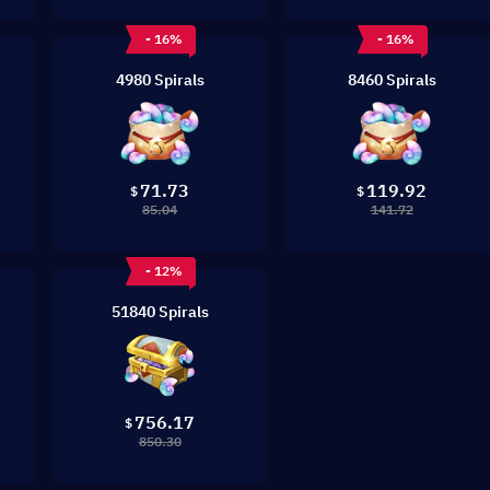
- 16%
- 16%
4980 Spirals
8460 Spirals
71.73
119.92
$
$
85.04
141.72
- 12%
51840 Spirals
756.17
$
850.30