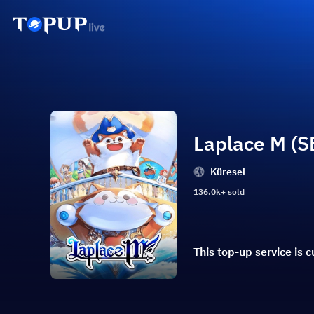
Laplace M (S
Küresel
136.0k+ sold
This top-up service is 