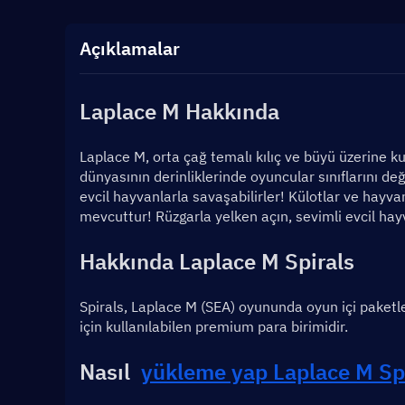
Açıklamalar
Laplace M Hakkında
Laplace M, orta çağ temalı kılıç ve büyü üzerine kur
dünyasının derinliklerinde oyuncular sınıflarını deği
evcil hayvanlarla savaşabilirler! Külotlar ve hayvan
mevcuttur! Rüzgarla yelken açın, sevimli evcil hay
Hakkında 
Laplace M 
Spirals
Spirals, Laplace M (SEA) oyununda oyun içi paketle
için kullanılabilen premium para birimidir.
Nasıl  
yükleme yap 
Laplace M Sp