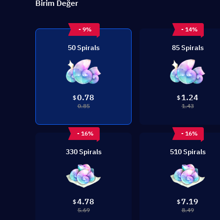
Birim Değer
- 9%
- 14%
50 Spirals
85 Spirals
0.78
1.24
$
$
0.85
1.43
- 16%
- 16%
330 Spirals
510 Spirals
4.78
7.19
$
$
5.69
8.49