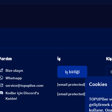
Yardım
İş
Kiş
Bize ulaşın
iş birliği
Whatsapp
Cookies
[email protected]
service@topuplive.com
Kodlar için Discord'a
[email protected]
Katılın!
TOPUPlive ve 
geliştirmek a
kullanır. On