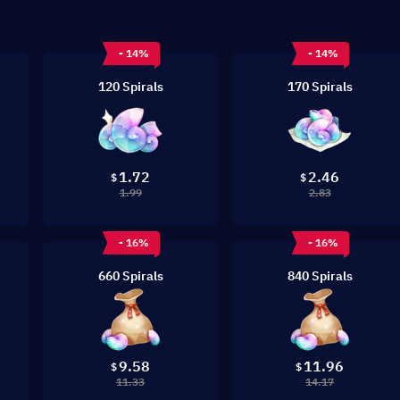
- 14%
- 14%
120 Spirals
170 Spirals
1.72
2.46
$
$
1.99
2.83
- 16%
- 16%
660 Spirals
840 Spirals
9.58
11.96
$
$
11.33
14.17