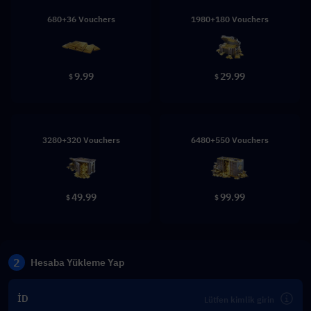
680+36 Vouchers
1980+180 Vouchers
9.99
29.99
$
$
3280+320 Vouchers
6480+550 Vouchers
49.99
99.99
$
$
2
Hesaba Yükleme Yap
İD