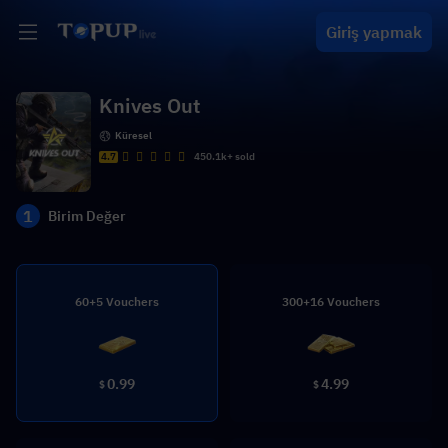
Giriş yapmak
Knives Out
Küresel
4.7
450.1k+ sold
1
Birim Değer
60+5 Vouchers
300+16 Vouchers
0.99
4.99
$
$