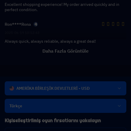
Excellent shopping experience! My order arrived quickly and in
perfect condition.
Ron****Rona
2025-06-19 10:12:43
Always quick, always reliable, always a great deal!
Daha Fazla Görüntüle
AMERİKA BİRLEŞİK DEVLETLERİ - USD
Türkçe
Kişiselleştirilmiş oyun fırsatlarını yakalayın