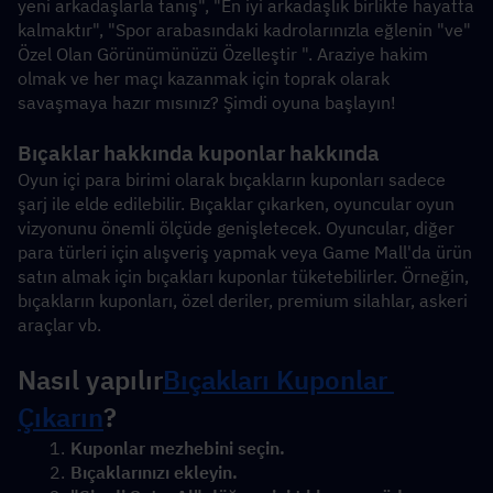
yeni arkadaşlarla tanış", "En iyi arkadaşlık birlikte hayatta 
kalmaktır", "Spor arabasındaki kadrolarınızla eğlenin "ve" 
Özel Olan Görünümünüzü Özelleştir ". Araziye hakim 
olmak ve her maçı kazanmak için toprak olarak 
savaşmaya hazır mısınız? Şimdi oyuna başlayın!
Bıçaklar hakkında kuponlar hakkında 
Oyun içi para birimi olarak bıçakların kuponları sadece 
şarj ile elde edilebilir. Bıçaklar çıkarken, oyuncular oyun 
vizyonunu önemli ölçüde genişletecek. Oyuncular, diğer 
para türleri için alışveriş yapmak veya Game Mall'da ürün 
satın almak için bıçakları kuponlar tüketebilirler. Örneğin, 
bıçakların kuponları, özel deriler, premium silahlar, askeri 
araçlar vb.
Nasıl yapılır
Bıçakları Kuponlar 
Çıkarın
?
Kuponlar mezhebini seçin.
Bıçaklarınızı ekleyin.