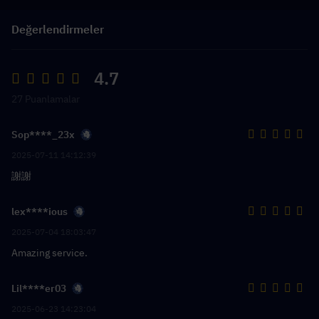
Değerlendirmeler
4.7
27 Puanlamalar
Sop****_23x
2025-07-11 14:12:39
謝謝
lex****ious
2025-07-04 18:03:47
Amazing service.
Lil****er03
2025-06-23 14:23:04