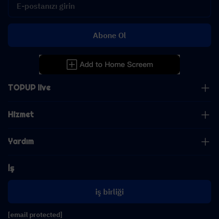
Abone Ol
TOPUP live
Hizmet
Yardım
İş
iş birliği
[email protected]