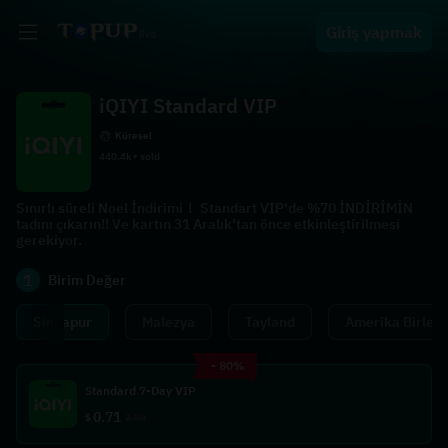
Giriş yapmak
iQIYI Standard VIP
Küresel
440.4k+ sold
Sınırlı süreli Noel İndirimi！ Standart VIP'de %70 İNDİRİMİN
tadını çıkarın!! Ve kartın 31 Aralık'tan önce etkinleştirilmesi
gerekiyor.
1
Birim Değer
Singapur
Malezya
Tayland
Amerika Birleşi
- 80%
Standard 7-Day VIP
0.71
$
3.50