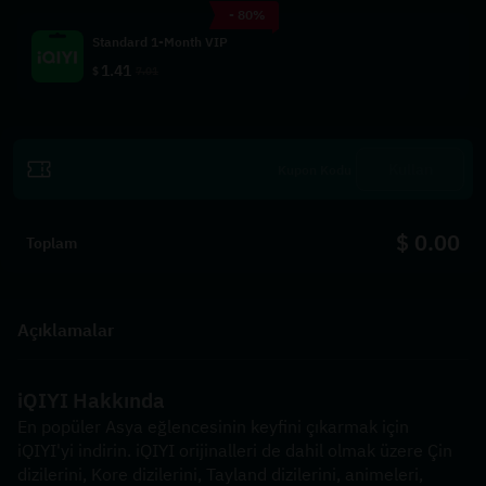
- 80%
Standard 1-Month VIP
1.41
$
7.01
Kullan
$ 0.00
Toplam
Açıklamalar
iQIYI Hakkında  
En popüler Asya eğlencesinin keyfini çıkarmak için 
iQIYI'yi indirin. iQIYI orijinalleri de dahil olmak üzere Çin 
dizilerini, Kore dizilerini, Tayland dizilerini, animeleri, 