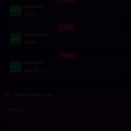
Monthly VIP
1.75
$
2.20
- 28%
Quarterly VIP
4.43
$
6.13
- 28%
Yearly VIP
16.19
$
22.43
2
Hesaba Yükleme Yap
Account