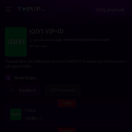
Giriş yapmak
iQIYI VIP-ID
Şurada mevcut değil: AMERİKA BİRLEŞİK DEVLETLERİ
477.2k+ sold
Önemli Not: Bu Yükleme hizmeti SADECE Endonezya kullanıcıları
için geçerlidir.
1
Birim Değer
VIP Standard
VIP Premium
- 18%
7 Days
0.88
$
1.07
- 21%