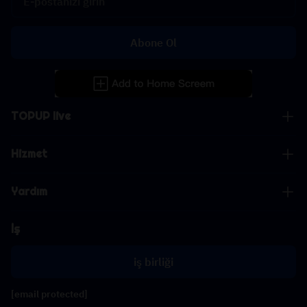
Abone Ol
TOPUP live
Hizmet
Yardım
İş
iş birliği
[email protected]