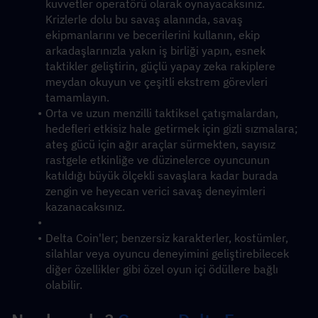
kuvvetler operatörü olarak oynayacaksınız. 
Krizlerle dolu bu savaş alanında, savaş 
ekipmanlarını ve becerilerini kullanın, ekip 
arkadaşlarınızla yakın iş birliği yapın, esnek 
taktikler geliştirin, güçlü yapay zeka rakiplere 
meydan okuyun ve çeşitli ekstrem görevleri 
tamamlayın.
Orta ve uzun menzilli taktiksel çatışmalardan, 
hedefleri etkisiz hale getirmek için gizli sızmalara; 
ateş gücü için ağır araçlar sürmekten, sayısız 
rastgele etkinliğe ve düzinelerce oyuncunun 
katıldığı büyük ölçekli savaşlara kadar burada 
zengin ve heyecan verici savaş deneyimleri 
kazanacaksınız.
Delta Coin'ler; benzersiz karakterler, kostümler, 
silahlar veya oyuncu deneyimini geliştirebilecek 
diğer özellikler gibi özel oyun içi ödüllere bağlı 
olabilir.