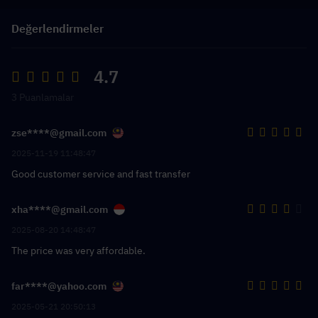
Değerlendirmeler
4.7
3 Puanlamalar
zse****@gmail.com
2025-11-19 11:48:47
Good customer service and fast transfer
xha****@gmail.com
2025-08-20 14:48:47
The price was very affordable.
far****@yahoo.com
2025-05-21 20:50:13