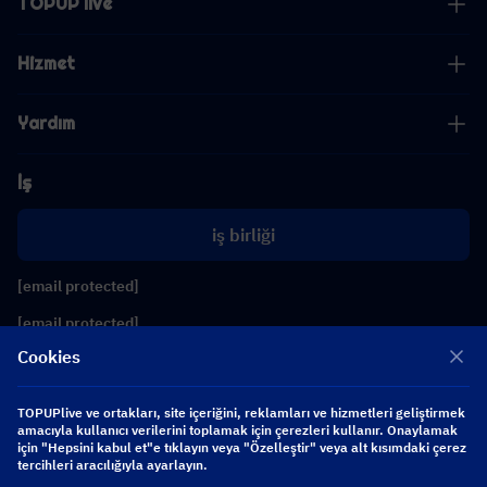
TOPUP live
Hizmet
Yardım
İş
iş birliği
[email protected]
[email protected]
Cookies
Bizi takip edin
TOPUPlive ve ortakları, site içeriğini, reklamları ve hizmetleri geliştirmek
amacıyla kullanıcı verilerini toplamak için çerezleri kullanır. Onaylamak
için "Hepsini kabul et"e tıklayın veya "Özelleştir" veya alt kısımdaki çerez
Copyright 2026 SEA WHALE TECHNOLOGY PTE.LTD. All Rights Reserved.
tercihleri aracılığıyla ayarlayın.