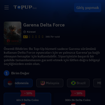
Giriş yapmak
Garena Delta Force
Küresel
4.7
340.7k+ sold
Önemli Bildirim: Bu Top-Up hizmeti sadece Garena sürümünü
kullanan Delta Force oyuncuları için ve yalnızca Garena'ya bağlı
olmayan hesaplar için kullanılabilir. Siparişinizin başarılı bir
şekilde tamamlanmasını garanti etmek için lütfen doğru bölgeyi
seçtiğinizden emin olun.
1
Birim Değer
Indonesia
Malaysia
Brazil
MENA
- 10%
- 18%
60+3 Delta Coins
300+36 Delta Coins