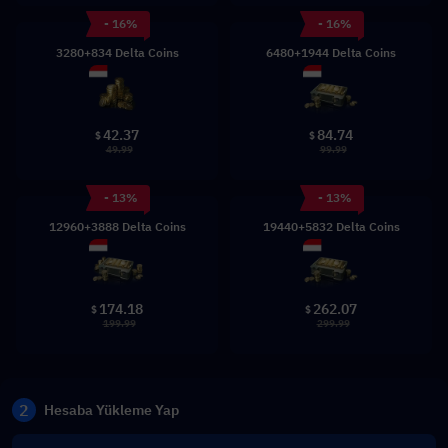
- 16%
- 16%
3280+834 Delta Coins
6480+1944 Delta Coins
42.37
84.74
$
$
49.99
99.99
- 13%
- 13%
12960+3888 Delta Coins
19440+5832 Delta Coins
174.18
262.07
$
$
199.99
299.99
2
Hesaba Yükleme Yap