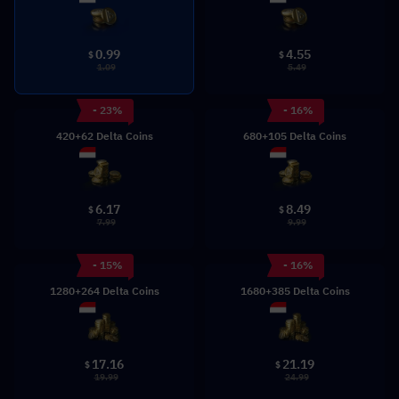
0.99
4.55
$
$
1.09
5.49
- 23%
- 16%
420+62 Delta Coins
680+105 Delta Coins
6.17
8.49
$
$
7.99
9.99
- 15%
- 16%
1280+264 Delta Coins
1680+385 Delta Coins
17.16
21.19
$
$
19.99
24.99