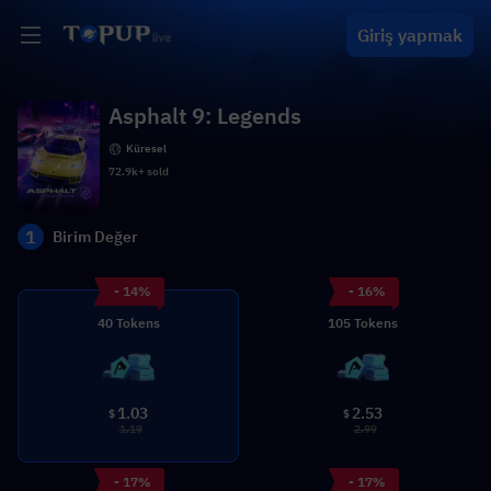
Giriş yapmak
Asphalt 9: Legends
Küresel
72.9k+ sold
1
Birim Değer
- 14%
- 16%
40 Tokens
105 Tokens
1.03
2.53
$
$
1.19
2.99
- 17%
- 17%