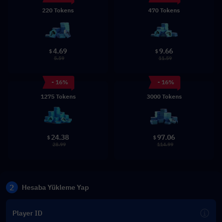
220 Tokens
470 Tokens
4.69
9.66
$
$
5.59
11.59
- 16%
- 16%
1275 Tokens
3000 Tokens
24.38
97.06
$
$
28.99
114.99
2
Hesaba Yükleme Yap
Player ID