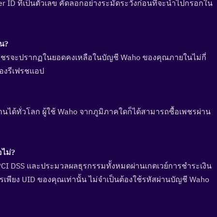
r ID ที่เป็นตัวเลข คัดลอกอย่างระมัดระวังก่อนที่จะนำไปกรอกใน
น?  
 เพชรจะปรากฏในยอดคงเหลือในบัญชี Waho ของคุณภายในไม่กี่
้ลองรีเฟรชแอป
ด้ทั่วโลก ผู้ใช้ Waho จากภูมิภาคใดก็ได้สามารถซื้อเพชรผ่าน
ม่?  
PCI DSS และประมวลผลธุรกรรมทั้งหมดผ่านเกตเวย์การชำระเงิน
เพียง UID ของคุณเท่านั้น ไม่จำเป็นต้องใช้รหัสผ่านบัญชี Waho 