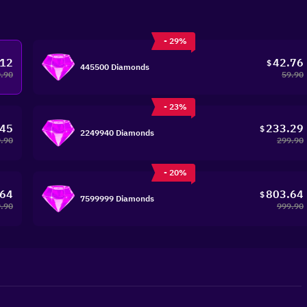
- 29%
.12
42.76
$
445500 Diamonds
.90
59.90
- 23%
.45
233.29
$
2249940 Diamonds
.90
299.90
- 20%
.64
803.64
$
7599999 Diamonds
.90
999.90