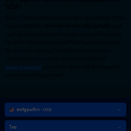
ไม่ได้?  
ขั้นแรก ให้ตรวจสอบอีกครั้งว่าคุณได้เข้าสู่ระบบบัญชี TikTok 
ในภูมิภาคที่ถูกต้อง (
สหราชอาณาจักร หรือ เยอรมนี
) และที่
อยู่ IP ของคุณตรงกับภูมิภาคของบัตร นอกจากนี้ ตรวจสอบ
ให้แน่ใจว่าได้ป้อนรหัสตรงตามที่ได้รับโดยไม่มีช่องว่างเพิ่ม
เติม หากปัญหายังคงอยู่ โปรดติดต่อฝ่ายสนับสนุนของ 
TOPUPLive ผ่าน Live Chat, WhatsApp หรืออีเมลที่ 
[email protected]
 พร้อมรายละเอียดการสั่งซื้อของคุณเพื่อ
ขอความช่วยเหลืออย่างรวดเร็ว
สหรัฐอเมริกา - USD
ไทย