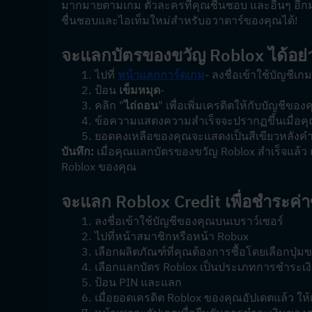
มากมายตามเกม ตัวละครที่คุณชื่นชอบ และอื่นๆ อีกม
ชื่นชอบและไอเท็มใหม่สำหรับอวาตาร์ของคุณได้!
จะแลกบัตรของขวัญ Roblox ได้อย่
ไปที่ 
หน้าแลกการ์ดเกม
- ลงชื่อเข้าใช้บัญชีเ
ป้อน 
เข็มหมุด
-
คลิก "
ไถ่ถอน
" เพื่อเพิ่มเครดิตให้กับบัญชีของ
ข้อความแสดงความสำเร็จจะปรากฏขึ้นเมื่อคุณ
ยอดคงเหลือของคุณจะแสดงเป็นสีเขียวหลังคำว
บันทึก:
 เมื่อคุณแลกบัตรของขวัญ Roblox สำเร็จแล้ว 
Roblox ของคุณ
จะแลก Roblox Credit เพื่อชำระค่าซ
ลงชื่อเข้าใช้บัญชีของคุณบนเบราว์เซอร์
ไปที่หน้าสมาชิกหรือหน้า Robux
เลือกผลิตภัณฑ์ที่คุณต้องการซื้อโดยเลือกปุ่ม
เลือกแลกบัตร Roblox เป็นประเภทการชำระเง
ป้อน PIN และแลก
เมื่อยอดเครดิต Roblox ของคุณอัปเดตแล้ว ให้เล