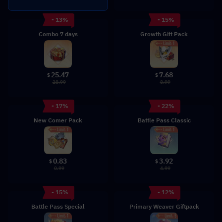
- 13%
- 15%
Combo 7 days
Growth Gift Pack
25.47
7.68
$
$
28.99
8.99
- 17%
- 22%
New Comer Pack
Battle Pass Classic
0.83
3.92
$
$
0.99
4.99
- 15%
- 12%
Battle Pass Special
Primary Weaver Giftpack