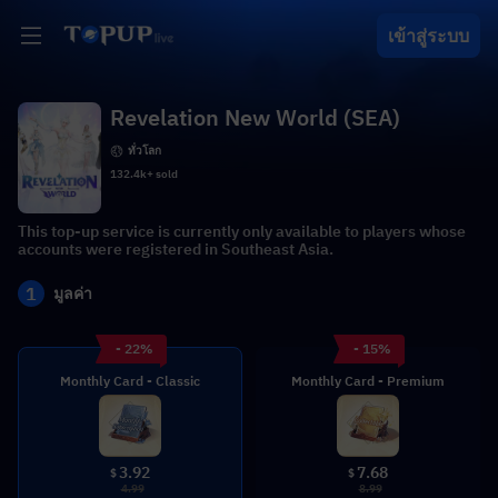
เข้าสู่ระบบ
Revelation New World (SEA)
ทั่วโลก
132.4k+ sold
This top-up service is currently only available to players whose
accounts were registered in Southeast Asia.
1
มูลค่า
- 22%
- 15%
Monthly Card - Classic
Monthly Card - Premium
3.92
7.68
$
$
4.99
8.99