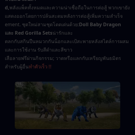
d,
พลังแพ็คทั้งหมดและความน่าเชื่อถือในการต่อสู้ พวกเขายัง
แสดงออกโดยการปล้นสะดมหลังการต่อสู้เพิ่มความสำเร็จ
ement. ชุดใหม่สามชุดโดดเด่นด้วย:
Doll Baby Dragon 
และ Red Gorilla Sets
น่ารักและ
ตลกกับสกินปืนหมวกกันน็อกและเป้สะพายหลังสไตล์การผสม
และการใช้งาน รับสีดำและสีขาว
เสือลายฟรีผ่านกิจกรรม; วาดหรือแลกกับเหรียญพันธมิตร
สำหรับผู้อื่น
ทำตัวเร็ว !!