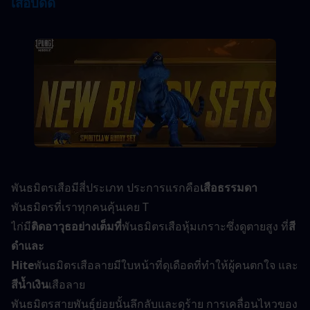
เสือบัดดี้
พันธมิตรเสือมีสี่ประเภท ประการแรกคือ
เสือธรรมดา
พันธมิตรที่เราทุกคนคุ้นเคย T
ไก่มี
ติดอาวุธอย่างเต็มที่
พันธมิตรเสือหุ้มเกราะซึ่งดูตายสูง ที่
สี
ดำและ
Hite
พันธมิตรเสือลายมีใบหน้าที่ดุเดือดที่ทำให้ผู้คนตกใจ และ
สีน้ำเงิน
เสือลาย
พันธมิตรสายพันธุ์ย่อยนั้นลึกลับและดุร้าย การเคลื่อนไหวของ