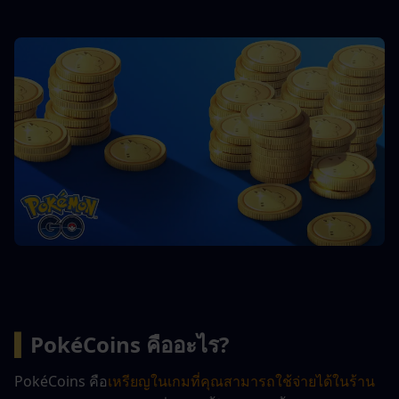
▍
PokéCoins คืออะไร?
PokéCoins คือ
เหรียญในเกมที่คุณสามารถใช้จ่ายได้ในร้าน