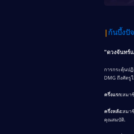
|
ก้นบึ้งปั
"ดวงจันทร์แ
การกระตุ้นปฏิก
DMG ถึงศัตรูใกล
ครึ่งแรก:
สมาช
ครึ่งหลัง:
สมาช
คุณสมบัติ.