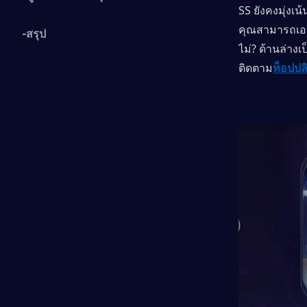
SS ยังคงมุ่งเน
คุณสามารถเอา
-สรุป
ไม่? ด้านล่างเ
ติดตาม
ท็อปปล