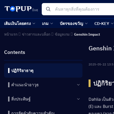
เติมเงินโดยตรง
เกม
บัตรของขวัญ
CD-KEY
หน้าแรก
ข่าวสารและบล็อก
ข้อมูลเกม
Genshin Impact
Genshin 
Contents
2025-05-22 13:5
▍ปฏิกิริยาธาตุ
▍
ปฏิกิริย
▍คำแนะนำอาวุธ
▍สิ่งประดิษฐ์
Dahlia เป็นตั
(E) และ Burst
▍การจัดลำดับความสำคัญ
ของเขา (จาก 