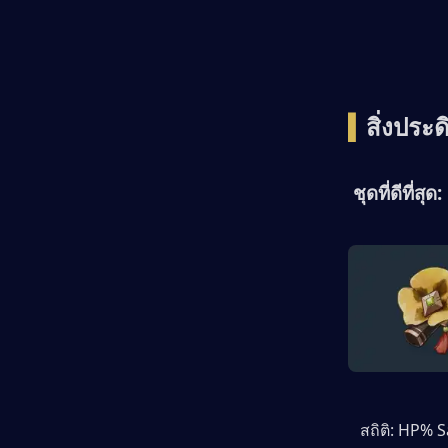
▍
สิ่งประด
 ชุดที่ดีที่ส
   สถิติ: HP