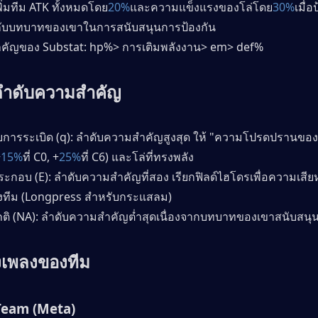
พิ่มทีม ATK ทั้งหมดโดย
20%
และความแข็งแรงของโล่โดย
30%
เมื่
้ากับบทบาทของเขาในการสนับสนุนการป้องกัน 
คัญของ Substat: hp%> การเติมพลังงาน> em> def% 
ลำดับความสำคัญ
บการระเบิด (q): ลำดับความสำคัญสูงสุด ให้ "ความโปรดปรานของ
+
15%
ที่ C0, +
25%
ที่ C6) และโล่ที่ทรงพลัง 
ระกอบ (E): ลำดับความสำคัญที่สอง เรียกฟิลด์ไฮโดรเพื่อความเส
งทีม (Longpress สำหรับกระแสลม) 
กติ (NA): ลำดับความสำคัญต่ำสุดเนื่องจากบทบาทของเขาสนับสนุน
งเพลงของทีม
 Team (Meta) 