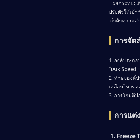
   ผลกระทบ: เ
ปรับตัวให้เข
 ลำดับความสำ
▍
การจัด
1. องค์ประกอ
"(Atk Speed ​​
2. ทักษะองค์ป
เคลื่อนไหวขอ
3. การโจมตีป
▍
การแต่
 1. Freeze