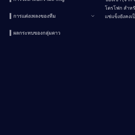
โดรโฟก สำหรับ
▍การแต่งเพลงของทีม
แช่แข็งยังคงเป็
▍ผลกระทบของกลุ่มดาว