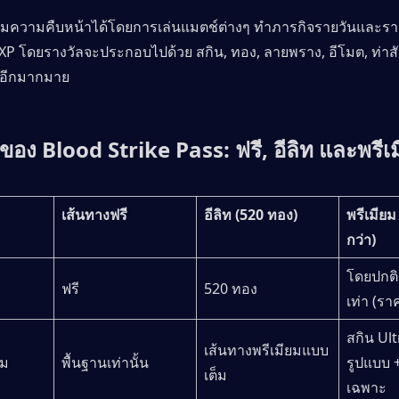
่มความคืบหน้าได้โดยการเล่นแมตช์ต่างๆ ทำภารกิจรายวันและราย
 XP โดยรางวัลจะประกอบไปด้วย สกิน, ทอง, ลายพราง, อีโมต, ท่าสัง
ๆ อีกมากมาย
อง Blood Strike Pass: ฟรี, อีลิท และพรีเ
เส้นทางฟรี
อีลิท (520 ทอง)
พรีเมียม
กว่า)
โดยปกติ
ฟรี
520 ทอง
เท่า (รา
สกิน Ul
เส้นทางพรีเมียมแบบ
ยม
พื้นฐานเท่านั้น
รูปแบบ +
เต็ม
เฉพาะ