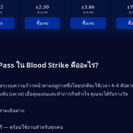
82
2.30
3.86
7
$
$
$
99
$ 2.99
$ 4.99
$ 
ลย
ซื้อเลย
ซื้อเลย
ซื
Pass ใน Blood Strike คืออะไร?
ือระบบความก้าวหน้าตามฤดูกาลซึ่งโดยปกติจะใช้เวลา 4–6 สัปดาห
ับ (เลเวล) เมื่อคุณเล่นและทำภารกิจสำเร็จ คุณจะได้รับรางวัล
สามเส้นทาง:
รี — พร้อมใช้งานสำหรับทุกคน