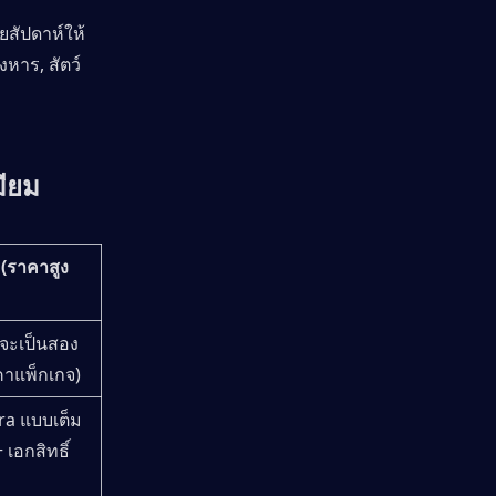
สัปดาห์ให้
หาร, สัตว์
มียม
 (ราคาสูง
จะเป็นสอง
คาแพ็กเกจ)
tra แบบเต็ม
 เอกสิทธิ์