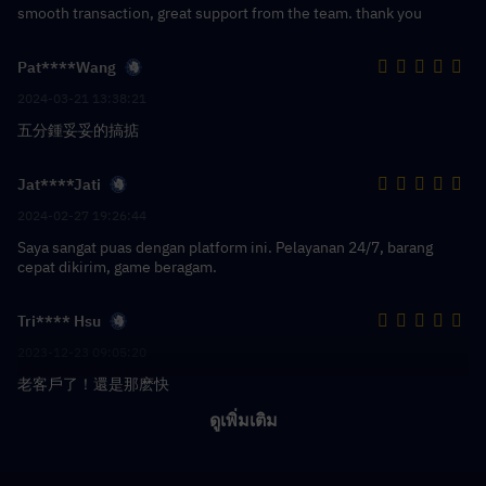
smooth transaction, great support from the team. thank you
Pat****Wang
2024-03-21 13:38:21
五分鍾妥妥的搞掂
Jat****Jati
2024-02-27 19:26:44
Saya sangat puas dengan platform ini. Pelayanan 24/7, barang
cepat dikirim, game beragam.
Tri**** Hsu
2023-12-23 09:05:20
老客戶了！還是那麽快
ดูเพิ่มเติม