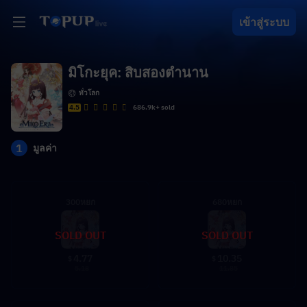
เข้าสู่ระบบ
มิโกะยุค: สิบสองตำนาน
ทั่วโลก
4.5
686.9k+ sold
1
มูลค่า
300หยก
680หยก
SOLD OUT
SOLD OUT
4.77
10.35
$
$
5.18
11.85