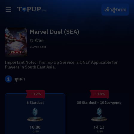
เข้าสู่ระบบ
Marvel Duel (SEA)
ทั่วโลก
96.7k+ sold
Important Note: This Top Up Service is ONLY Applicable for
Players in South East Asia.
1
มูลค่า
- 12%
- 18%
6 Stardust
30 Stardust + 10 Iso-gems
0.88
4.13
$
$
0.99
4.99