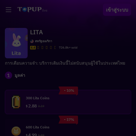
เข้าสู่ระบบ
LITA
สหรัฐอเมริกา
4.4
726.8k+ sold
การเตือนความจำ: บริการเติมเงินนี้ไม่สนับสนุนผู้ใช้ในประเทศไทย
1
มูลค่า
- 10%
300 Lita Coins
2.88
$
3.19
- 17%
600 Lita Coins
4.99
$
5.99