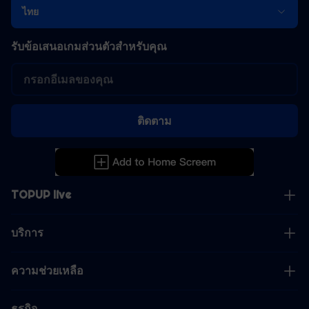
ไทย
รับข้อเสนอเกมส่วนตัวสำหรับคุณ
ติดตาม
TOPUP live
บริการ
ความช่วยเหลือ
ธุรกิจ