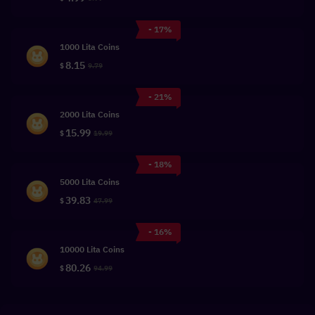
- 17%
1000 Lita Coins
8.15
$
9.79
- 21%
2000 Lita Coins
15.99
$
19.99
- 18%
5000 Lita Coins
39.83
$
47.99
- 16%
10000 Lita Coins
80.26
$
94.99