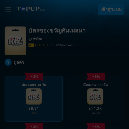
เข้าสู่ระบบ
บัตรของขวัญคัมเมลนา
ทั่วโลก
4.5
867.4k+ sold
1
มูลค่า
- 3%
- 3%
คัมเมลนา 30 วัน
คัมเมลนา 90 วัน
8.71
21.38
$
$
8.97
22.04
- 3%
- 3%