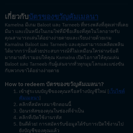
เกี่ยวกับ
บัตรของขวัญคัมเมลนา
Kamelna มีเกม Baloot และ Tarneeb ที่ทรงพลังที่สุดเท่าที่เคย
มีมา และเป็นหนึ่งในเกมไพ่ที่มีชื่อเสียงที่สุดในโลกอาหรับ 
คุณสามารถเล่นได้อย่างง่ายดายและเรียบง่ายด้วยเกม 
Kamalna Baloot และ Tarneeb และคุณสามารถเพลิดเพลิน
ได้มากกว่านั้นด้วยประสบการณ์ที่ไม่เหมือนใครผ่านข้อดี
มากมายที่เรามอบให้คุณ Kamalna เปิดโอกาสให้คุณเล่น 
Baloot และ Tarneeb กับผู้เล่นจากทั่วทุกมุมโลกและแข่งขัน
กับพวกเขาได้อย่างง่ายดาย
How to redeem บัตรของขวัญคัมเมลนา?
เข้าสู่ระบบบัญชีของคุณหรือสร้างบัญชีใหม่ [
เว็บไซต์
คัมเมลนา
]
คลิกที่สมัครสมาชิกตอนนี้
ป้อนรหัสของคุณในช่องที่จำเป็น
คลิกที่เปิดใช้งานรหัส
ยินดีด้วย! การสมัครรับข้อมูลได้รับการเปิดใช้งานไป
ยังบัญชีของคุณแล้ว