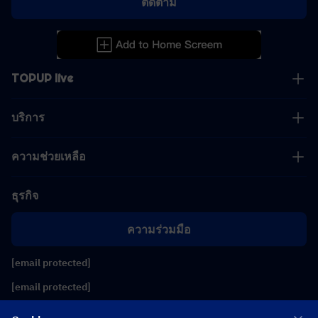
ติดตาม
TOPUP live
บริการ
ความช่วยเหลือ
ธุรกิจ
ความร่วมมือ
[email protected]
[email protected]