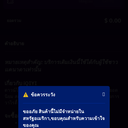
แลกรับ
$ 0.00
ยอดรวม
คำอธิบาย
หมายเหตุสำคัญ: บริการเติมเงินนี้ใช้ได้กับผู้ใช้ชาว
แคนาดาเท่านั้น
เกี่ยวกับ iQIYI
ดาวน์โหลด iQIYI เพื่อเพลิดเพลินกับความบันเทิงเอเชียยอด
ข้อควรระวัง
นิยม สตรีมละครจีน ละครเกาหลี ละครไทย อนิเมะ รายการ
วาไรตี้ และภาพยนตร์ รวมถึงต้นฉบับของ iQIYI!
ขออภัย สินค้านี้ไม่มีจำหน่ายใน
จะซื้อสมาชิก VIP ของ iQIYI ได้อย่างไร
สหรัฐอเมริกา,ขอบคุณสำหรับความเข้าใจ
โปรดเลือกมูลค่าสมาชิกที่คุณต้องการซื้อ
ของคุณ