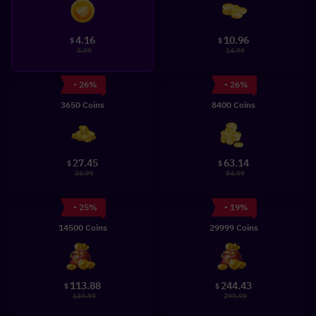
4.16
10.96
$
$
4.99
14.99
- 26%
- 26%
3650 Coins
8400 Coins
27.45
63.14
$
$
36.99
84.99
- 25%
- 19%
14500 Coins
29999 Coins
113.88
244.43
$
$
149.99
299.99