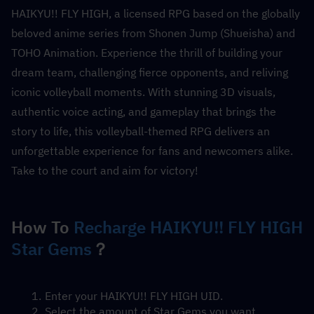
HAIKYU!! FLY HIGH, a licensed RPG based on the globally 
beloved anime series from Shonen Jump (Shueisha) and 
TOHO Animation. Experience the thrill of building your 
dream team, challenging fierce opponents, and reliving 
iconic volleyball moments. With stunning 3D visuals, 
authentic voice acting, and gameplay that brings the 
story to life, this volleyball-themed RPG delivers an 
unforgettable experience for fans and newcomers alike. 
Take to the court and aim for victory!
How To 
Recharge HAIKYU!! FLY HIGH 
Star Gems
？
Enter your HAIKYU!! FLY HIGH UID.
Select the amount of Star Gems you want.