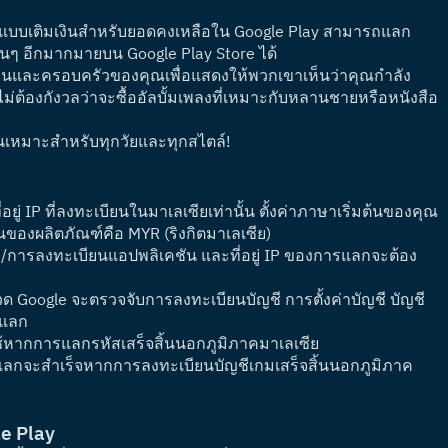
งินแบบเติมเงินสำหรับยอดคงเหลือใน Google Play สามารถแลก
่นๆ อีกมากมายบน Google Play Store ได้
่อนและครอบครัวของคุณเพื่อแสดงให้พวกเขาเห็นว่าคุณกำลัง
ม่ต้องกังวลว่าจะซื้ออัลบั้มเพลงที่เหมาะกับหลานชายหรือหนังสือ
เหมาะสำหรับทุกวัยและทุกสไตล์!
อยู่ IP ที่ลงทะเบียนในมาเลเซียเท่านั้น ตั้งค่าภาษาเริ่มต้นของคุณ
นของผลิตภัณฑ์คือ MYR (ริงกิตมาเลเซีย)
e/การลงทะเบียนแอปพลิเคชัน และที่อยู่ IP ของการแลกจะต้อง
)
ด Google จะตรวจจับการลงทะเบียนบัญชี การตั้งค่าบัญชี บัญชี
รแลก
ช้หากการแลกรหัสเสร็จสิ้นนอกภูมิภาคมาเลเซีย
ารแลกจะสำเร็จหากการลงทะเบียนบัญชีเกมเสร็จสิ้นนอกภูมิภาค
le Play