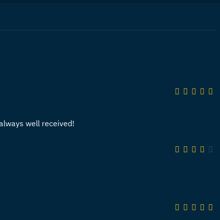
s always well received!