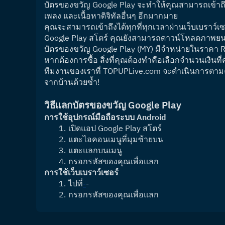
บัตรของขวัญ Google Play จะทำให้คุณสามารถเข้าถึงเน
เพลง และเนื้อหาดิจิทัลอื่นๆ อีกมากมาย
คุณจะสามารถเข้าถึงได้ทุกที่ทุกเวลาผ่านเว็บเบราว์เซ
Google Play สโตร์ คุณยังสามารถดาวน์โหลดภาพยนต
บัตรของขวัญ Google Play (MY) มีจำหน่ายในราค
หากต้องการซื้อ สิ่งที่คุณต้องทำคือเลือกจำนวนเงินท
ทีมงานของเราที่ TOPUPLive.com จะดำเนินการตามคำ
จากบ้านด้วยซ้ำ!
วิธีแลกบัตรของขวัญ Google Play
การใช้อุปกรณ์มือถือระบบ Android
เปิดแอป Google Play สโตร์
แตะไอคอนเมนูที่มุมซ้ายบน
แตะแลกบนเมนู
กรอกรหัสของคุณเพื่อแลก
การใช้เว็บเบราว์เซอร์
ไปที่
-
-
กรอกรหัสของคุณเพื่อแลก