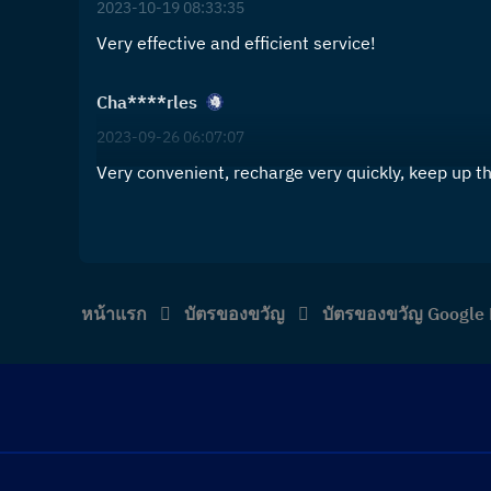
2023-10-19 08:33:35
Very effective and efficient service!
Cha****rles
2023-09-26 06:07:07
Very convenient, recharge very quickly, keep up t
หน้าแรก
บัตรของขวัญ
บัตรของขวัญ Google P