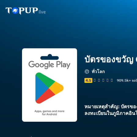
บัตรของขวัญ G
ทั่วโลก
4.5
909.5k+ so
หมายเหตุสำคัญ: บัตรของข
ลงทะเบียนในภูมิภาคอินโ