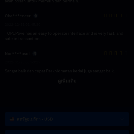
akan bosan untuk memilih dan bermain.
Obe****ncer
2022-12-31 01:45:30
TOPUPlive has an easy to operate interface and is very fast, and
safe in transactions
Nor****usof
2022-01-25 05:53:17
Sangat baik dan cepat Perkhidmatan kedai juga sangat baik.
ดูเพิ่มเติม
สหรัฐอเมริกา - USD