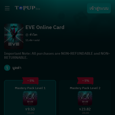
เข้าสู่ระบบ
EVE Online Card
ทั่วโลก
11.4k+ sold
Important Note: All purchases are NON-REFUNDABLE and NON-
RETURNABLE.
1
มูลค่า
- 5%
- 5%
Mastery Pack Level 1
Mastery Pack Level 2
9.53
23.82
$
$
10.00
25.00