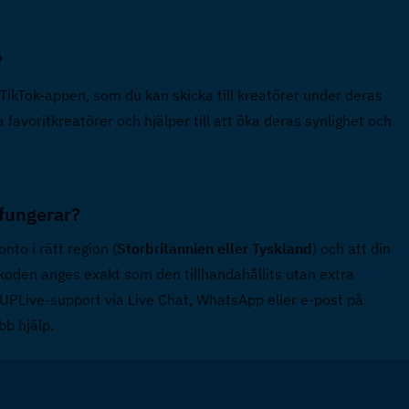
  
 TikTok-appen, som du kan skicka till kreatörer under deras 
favoritkreatörer och hjälper till att öka deras synlighet och 
fungerar?  
nto i rätt region (
Storbritannien eller Tyskland
) och att din 
 koden anges exakt som den tillhandahållits utan extra 
mellanslag. Om problemet kvarstår, kontakta TOPUPLive-support via Live Chat, WhatsApp eller e-post på 
bb hjälp.