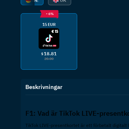
DE
UK
- 6%
15 EUR
18.81
$
20.00
Beskrivningar
F1: Vad är TikTok LIVE-presentko
TikTok LIVE-presentkortet är ett förbetalt digitalt 