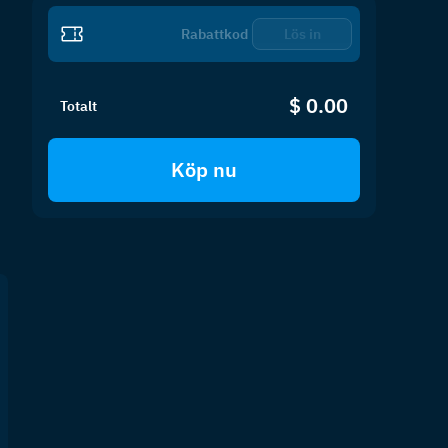
Lös in
$ 0.00
Totalt
Köp nu