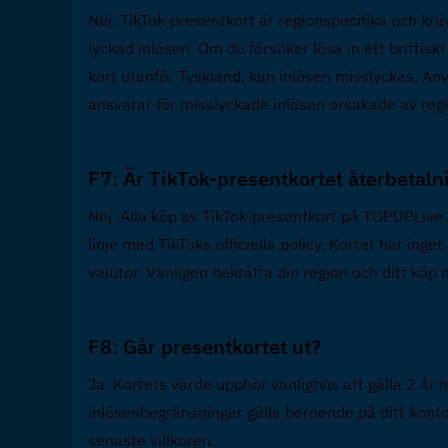
Nej. TikTok-presentkort är regionspecifika och krä
lyckad inlösen. Om du försöker lösa in ett brittiskt 
kort utanför Tyskland, kan inlösen misslyckas. An
ansvarar för misslyckade inlösen orsakade av regi
F7: Är TikTok-presentkortet återbetaln
Nej. Alla köp av TikTok-presentkort på TOPUPLive ä
linje med TikToks officiella policy. Kortet har ing
valutor. Vänligen bekräfta din region och ditt köp 
F8: Går presentkortet ut?  
Ja. Kortets värde upphör vanligtvis att gälla 2 år
inlösenbegränsningar gälla beroende på ditt konto. 
senaste villkoren.