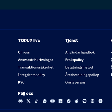
TOPUP live
Tjänst
Om oss
Användarhandbok
Ansvarsfriskrivningar
Fraktpolicy
Transaktionssäkerhet
Betalningsmetod
Integritetspolicy
Återbetalningspolicy
KYC
Om leverans
Följ oss