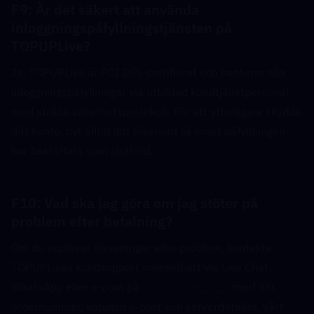
F9: Är det säkert att använda 
inloggningspåfyllningstjänsten på 
TOPUPLive?  
Ja. TOPUPLive är PCI DSS-certifierat och hanterar alla 
inloggningspåfyllningar via utbildad kundtjänstpersonal 
med strikta säkerhetsprotokoll. För att ytterligare skydda 
ditt konto, byt alltid ditt lösenord så snart påfyllningen 
har bekräftats som slutförd.
F10: Vad ska jag göra om jag stöter på 
problem efter betalning?  
Om du upplever förseningar eller problem, kontakta 
TOPUPLives kundsupport omedelbart via Live Chat, 
WhatsApp eller e-post på 
[email protected]
 med ditt 
ordernummer, kopplad e-post och serverdetaljer. Vårt 