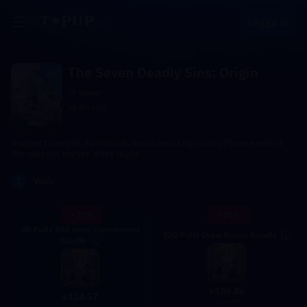
Logga in
The Seven Deadly Sins: Origin
Global
38.4k+ sold
Support Google, Facebook, and Email Login only.Please select
the correct server after login
1
Valör
- 23%
- 21%
80 Pulls SSR Hero Guaranteed
120 Pulls Draw Bonus Bundle
Bundle
189.86
$
124.57
$
239.94
159.96