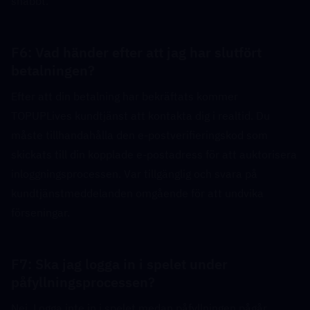
snabbt.
F6: Vad händer efter att jag har slutfört 
betalningen?  
Efter att din betalning har bekräftats kommer 
TOPUPLives kundtjänst att kontakta dig i realtid. Du 
måste tillhandahålla den e-postverifieringskod som 
skickats till din kopplade e-postadress för att auktorisera 
inloggningsprocessen. Var tillgänglig och svara på 
kundtjänstmeddelanden omgående för att undvika 
förseningar.
F7: Ska jag logga in i spelet under 
påfyllningsprocessen?  
Nej. Logga inte in i spelet medan påfyllningen pågår. 