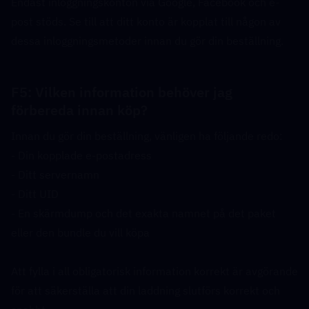
Endast inloggningskonton via Google, Facebook och e-
post stöds. Se till att ditt konto är kopplat till någon av 
dessa inloggningsmetoder innan du gör din beställning.
F5: Vilken information behöver jag 
förbereda innan köp?  
Innan du gör din beställning, vänligen ha följande redo:
- Din kopplade e-postadress
- Ditt servernamn
- Ditt UID
- En skärmdump och det exakta namnet på det paket 
eller den bundle du vill köpa
Att fylla i all obligatorisk information korrekt är avgörande 
för att säkerställa att din laddning slutförs korrekt och 