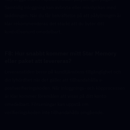
Samtidig inloggning kan avbryta eller misslyckas med 
laddningen. När du får bekräftelse på att påfyllningen är 
klar rekommenderas det starkt att du byter ditt 
kontolösenord omedelbart.
F8: Hur snabbt kommer mitt Star Memory 
eller paket att levereras?  
Leveranstiden beror på kundtjänstens tillgänglighet och 
din lyhördhet när det gäller att tillhandahålla e-
postverifieringskoden. När inloggnings- och köpprocessen 
är klar kommer föremålen att visas på ditt konto 
omedelbart. Förseningar kan uppstå om 
verifieringskoden inte tillhandahålls omgående.