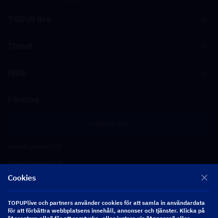
TOPUP live
Tjänst
Hjälp
Företag
samarbete
[email protected]
[email protected]
Cookies
Följ oss
TOPUPlive och partners använder cookies för att samla in användardata
för att förbättra webbplatsens innehåll, annonser och tjänster. Klicka på