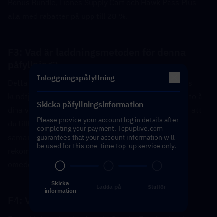
Bonus Bundle, Liones Supply Cart och Hawk Pass Plus — 
alla med rabatter på upp till 28 %.
F3: Vad är laddningsmetoden för denna 
påfyllning?  
Inloggningspåfyllning
Detta är en inloggningspåfyllningstjänst. TOPUPLives 
kundtjänstteam kommer att logga in på ditt spelkonto å 
Skicka påfyllningsinformation
dina vägnar för att slutföra laddningen. Detta kräver att 
Please provide your account log in details after
du tillhandahåller dina inloggningsuppgifter och 
completing your payment. Topuplive.com
samarbetar med e-postverifiering i realtid. Det 
guarantees that your account information will
be used for this one-time top-up service only.
rekommenderas att du byter ditt kontolösenord 
omedelbart efter att påfyllningen är klar.
Skicka
Ladda på
Slutför
information
F4: Vilka inloggningsmetoder stöds?  