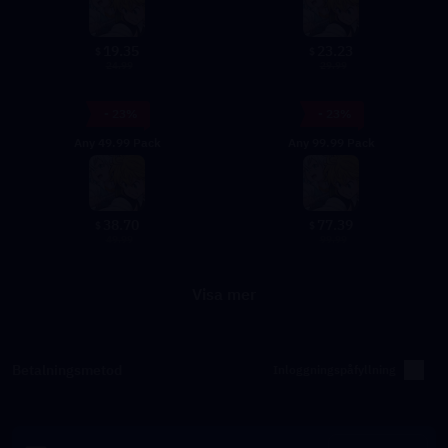
19.35
23.23
$
$
24.99
29.99
- 23%
- 23%
Any 49.99 Pack
Any 99.99 Pack
38.70
77.39
$
$
49.99
99.99
Visa mer
Betalningsmetod
Inloggningspåfyllning