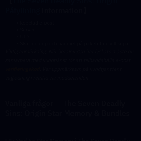
【
The Seven Deadly Sins: Origin 
Påfyllning
 information】
kopplad e-post
Server
UID
Skärmdump och namnet på paketet du vill köpa
﻿Viktig anmärkning: När betalningen har lyckats måste du 
samarbeta med kundtjänst för att tillhandahålla e-post 
verifieringskod
. Var uppmärksam på kundtjänstens 
vägledning i realtid via meddelanden
Vanliga frågor — The Seven Deadly 
Sins: Origin Star Memory & Bundles
F1: Vad är Star Memory i The Seven Deadly 