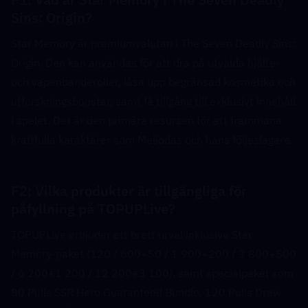
Sins: Origin?  
Star Memory är premiumvalutan i The Seven Deadly Sins: 
Origin. Den kan användas för att dra på utvalda hjälte- 
och vapenbanderoller, låsa upp begränsad kosmetika och 
utforskningsboostar, samt få tillgång till exklusivt innehåll 
i spelet. Det är den primära resursen för att frammana 
kraftfulla karaktärer som Meliodas och hans följeslagare.
F2: Vilka produkter är tillgängliga för 
påfyllning på TOPUPLive?  
TOPUPLive erbjuder ett brett urval inklusive Star 
Memory-paket (120 / 600+50 / 1 900+200 / 3 800+500 
/ 6 200+1 200 / 12 200+3 100), samt specialpaket som 
80 Pulls SSR Hero Guaranteed Bundle, 120 Pulls Draw 