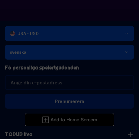
USA - USD
svenska
Få personliga spelerbjudanden
Prenumerera
TOPUP live