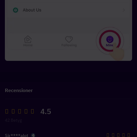
Recensioner
4.5
42 Betyg
Sir****alot