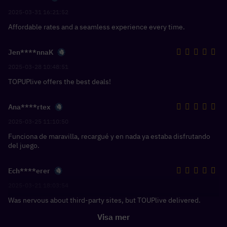
2025-03-31 16:21:52
Affordable rates and a seamless experience every time.
Jen****nnaK
2025-03-28 10:48:51
TOPUPlive offers the best deals!
Ana****rtex
2025-03-25 11:10:50
Funciona de maravilla, recargué y en nada ya estaba disfrutando
del juego.
Ech****erer
2025-03-21 18:03:54
Was nervous about third-party sites, but TOUPlive delivered.
Visa mer