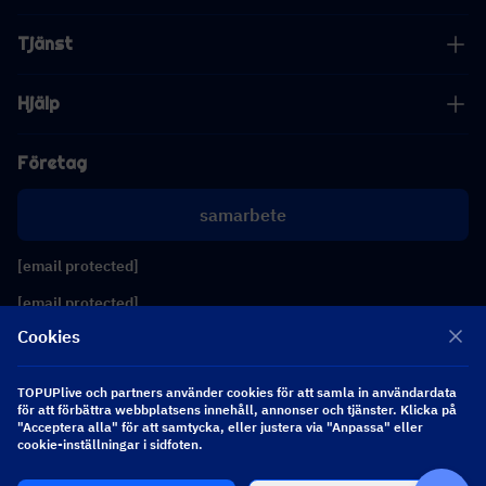
Tjänst
Hjälp
Företag
samarbete
[email protected]
[email protected]
Cookies
Följ oss
TOPUPlive och partners använder cookies för att samla in användardata
för att förbättra webbplatsens innehåll, annonser och tjänster. Klicka på
"Acceptera alla" för att samtycka, eller justera via "Anpassa" eller
Copyright 2026 SEA WHALE TECHNOLOGY PTE.LTD. All Rights Reserved.
cookie-inställningar i sidfoten.