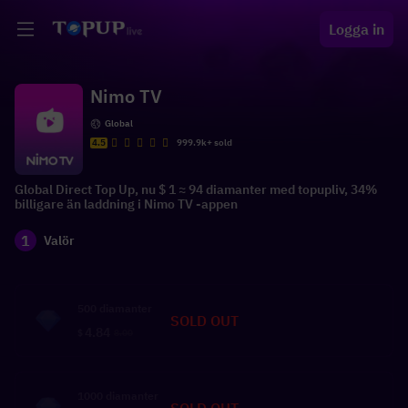
Logga in
Nimo TV
Global
4.5
999.9k+ sold
Global Direct Top Up, nu $ 1 ≈ 94 diamanter med topupliv, 34%
billigare än laddning i Nimo TV -appen
1
Valör
500 diamanter
SOLD OUT
4.84
$
8.00
1000 diamanter