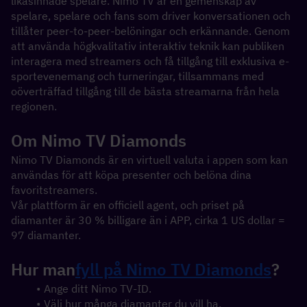
likasinnade spelare. Nimo TV är en gemenskap av 
spelare, spelare och fans som driver konversationen och 
tillåter peer-to-peer-belöningar och erkännande. Genom 
att använda högkvalitativ interaktiv teknik kan publiken 
interagera med streamers och få tillgång till exklusiva e-
sportevenemang och turneringar, tillsammans med 
oöverträffad tillgång till de bästa streamarna från hela 
regionen.
Om Nimo TV Diamonds
Nimo TV Diamonds är en virtuell valuta i appen som kan 
användas för att köpa presenter och belöna dina 
favoritstreamers.
Vår plattform är en officiell agent, och priset på 
diamanter är 30 % billigare än i APP, cirka 1 US dollar = 
97 diamanter.
Hur man
fyll på Nimo TV Diamonds
?
Ange ditt Nimo TV-ID.
Välj hur många diamanter du vill ha.