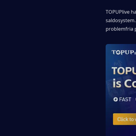
TOPUPlive har
saldosystem.
problemfria p