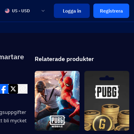
Logga in
Registrera
US - USD
martare
Relaterade produkter
gsuppgifter 
t bli mycket 