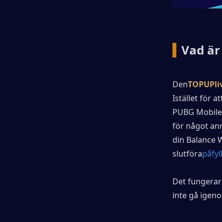
▍
Vad är
Den
TOPUPli
Istället för 
PUBG Mobile 
för något ann
din Balance W
slutföra
påfyl
Det fungerar
inte gå igeno