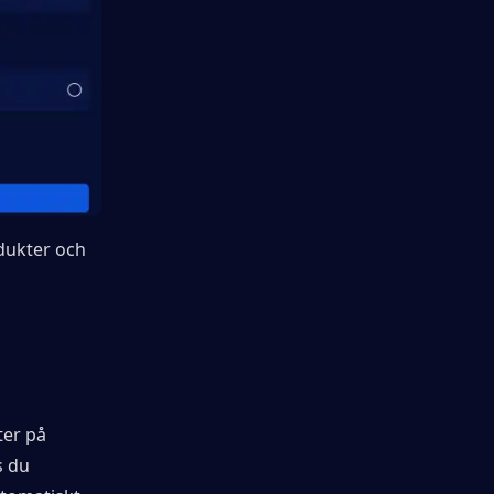
dukter och 
er på 
 du 