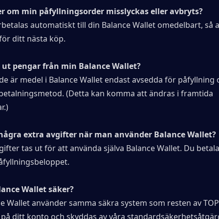
r om min påfyllningsorder misslyckas eller avbryts?
betalas automatiskt till din Balance Wallet omedelbart, så a
ör ditt nästa köp.
a ut pengar från min Balance Wallet?
e är medel i Balance Wallet endast avsedda för påfyllning o
in betalningsmetod. (Detta kan komma att ändras i framtida 
r.)
 några extra avgifter när man använder Balance Wallet?
gifter tas ut för att använda själva Balance Wallet. Du betala
åfyllningsbeloppet.
lance Wallet säker?
nce Wallet använder samma säkra system som resten av TOPU
 på ditt konto och skyddas av våra standardsäkerhetsåtgär