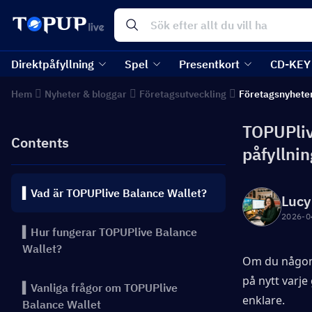
Direktpåfyllning
Spel
Presentkort
CD-KEY
Hem
Nyheter & bloggar
Företagsutveckling
Företagsnyhete
TOPUPliv
Contents
påfyllnin
▍Vad är TOPUPlive Balance Wallet?
Lucy
2026-0
▍Hur fungerar TOPUPlive Balance
Wallet?
Om du någons
på nytt varje 
▍Vanliga frågor om TOPUPlive
enklare.
Balance Wallet