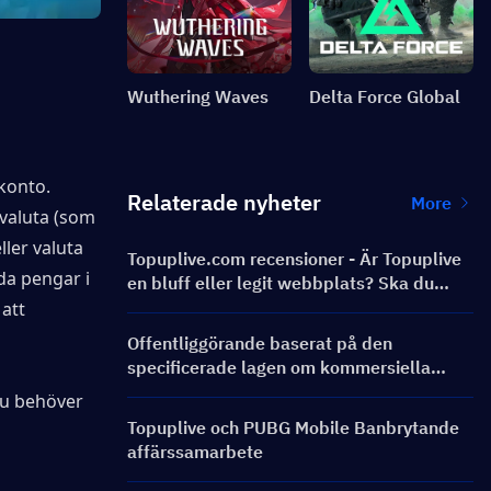
Wuthering Waves
Delta Force Global
konto. 
Relaterade nyheter
More
valuta (som 
er valuta 
Topuplive.com recensioner - Är Topuplive
a pengar i 
en bluff eller legit webbplats? Ska du
använda den?
att 
Offentliggörande baserat på den
specificerade lagen om kommersiella
transaktioner
u behöver 
Topuplive och PUBG Mobile Banbrytande
affärssamarbete