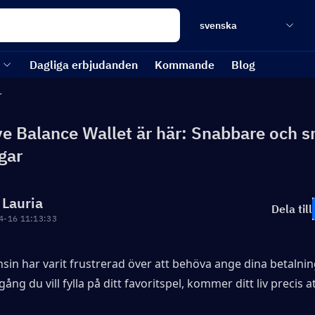
svenska
Dagliga erbjudanden
Kommande
Blog
r
e Balance Wallet är här: Snabbare och s
gar
 Lauria
Dela till
4-16 11:13:33
in har varit frustrerad över att behöva ange dina betalnin
gång du vill fylla på ditt favoritspel, kommer ditt liv precis at