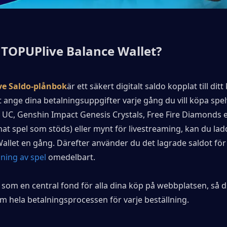
 TOPUPlive Balance Wallet?
ve Saldo-plånbok
är ett säkert digitalt saldo kopplat till ditt 
att ange dina betalningsuppgifter varje gång du vill köpa spel
UC, Genshin Impact Genesis Crystals, Free Fire Diamonds ell
at spel som stöds) eller mynt för livestreaming, kan du ladd
allet en gång. Därefter använder du det lagrade saldot för 
lning av spel
 omedelbart.
 som en central fond för alla dina köp på webbplatsen, så d
m hela betalningsprocessen för varje beställning.