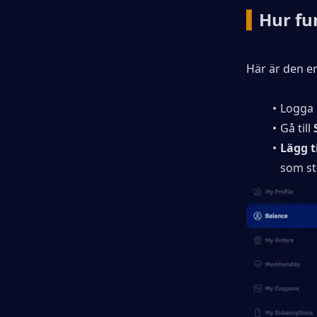
▍
Hur fu
Här är den e
Logga 
Gå till 
Lägg t
som st