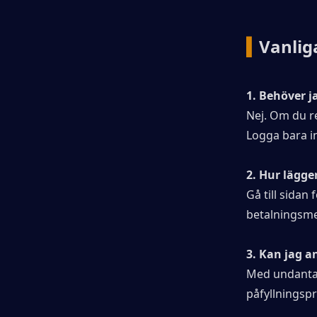
▍
Vanlig
1. Behöver j
Nej. Om du re
Logga bara in
2. Hur lägge
Gå till sidan 
betalningsme
3. Kan jag a
Med undantag 
påfyllningsp