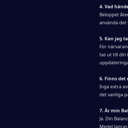
4. Vad hände
Beloppet åter
använda det f
5. Kan jag t
För närvarand
tas ut till d
uppdateringa
6. Finns det
Inga extra av
det vanliga p
7. Är min Ba
Ja. Din Bala
Medel lagras