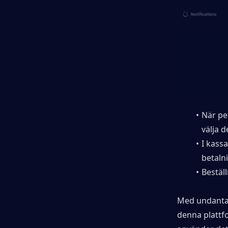
När pe
välja d
I kassa
betalni
Bestäl
Med undantag
denna plattfo