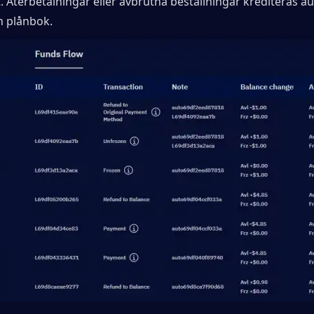
 Återbetalningar eller avbrutna beställningar krediteras au
din plånbok.