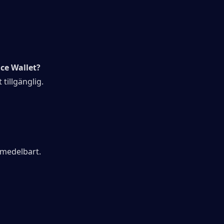
ce Wallet?
illgänglig. 
omedelbart.