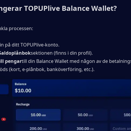
ngerar TOPUPlive Balance Wallet?
nkla processen:
in på ditt TOPUPlive-konto.
Saldoplånbok
sektionen (finns i din profil).
ill pengar
till din Balance Wallet med någon av de betalnin
öds (kort, e-plånbok, banköverföring, etc.).