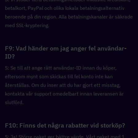
betalkort, PayPal och olika lokala betalningsalternativ 
beroende på din region. Alla betalningskanaler är säkrade 
med SSL-kryptering.
F9: Vad händer om jag anger fel användar-
ID?
S: Se till att ange rätt användar-ID innan du köper, 
eftersom mynt som skickas till fel konto inte kan 
återställas. Om du inser att du har gjort ett misstag, 
kontakta vår support omedelbart innan leveransen är 
slutförd.
F10: Finns det några rabatter vid storköp?
S: Ja! Större paket ger bättre värde. Vårt paket med 1 