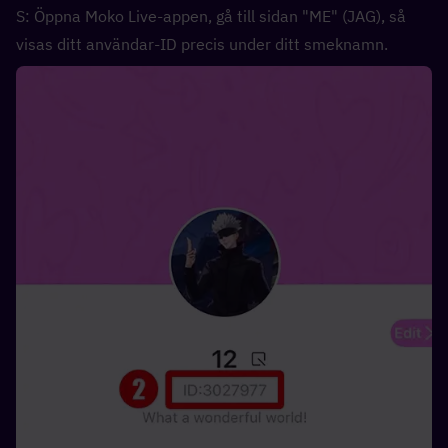
S: Öppna Moko Live-appen, gå till sidan "ME" (JAG), så 
visas ditt användar-ID precis under ditt smeknamn.