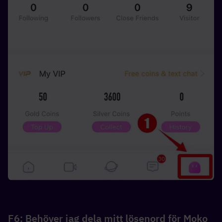
F6: Behöver jag dela mitt lösenord för Moko 