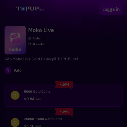
Logga in
Moko Live
Global
22.9k+ sold
Köp Moko Live Gold Coins på TOPUPlive!
1
Valör
- 16%
5000 Gold Coins
0.84
$
1.00
- 19%
25000+1500 Gold Coins
4.10
$
5.00