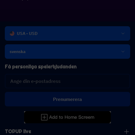
USA - USD
svenska
Få personliga spelerbjudanden
Prenumerera
TOPUP live