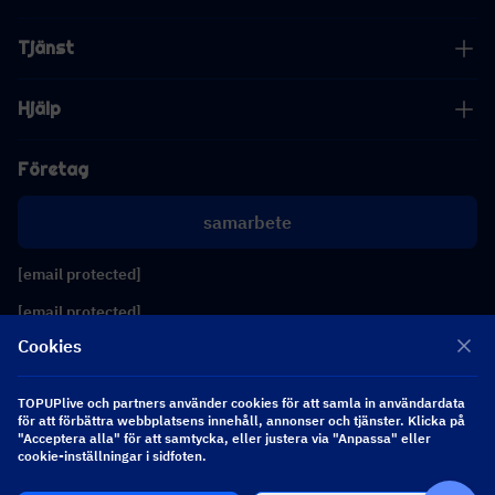
Tjänst
Hjälp
Företag
samarbete
[email protected]
[email protected]
Cookies
Följ oss
TOPUPlive och partners använder cookies för att samla in användardata
för att förbättra webbplatsens innehåll, annonser och tjänster. Klicka på
"Acceptera alla" för att samtycka, eller justera via "Anpassa" eller
Copyright 2026 SEA WHALE TECHNOLOGY PTE.LTD. All Rights Reserved.
cookie-inställningar i sidfoten.