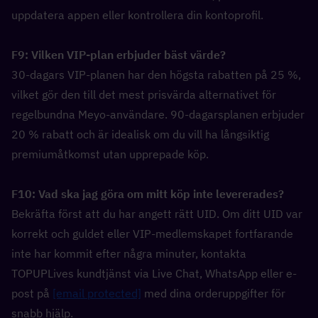
uppdatera appen eller kontrollera din kontoprofil.
F9: Vilken VIP-plan erbjuder bäst värde?  
30-dagars VIP-planen har den högsta rabatten på 25 %, 
vilket gör den till det mest prisvärda alternativet för 
regelbundna Meyo-användare. 90-dagarsplanen erbjuder 
20 % rabatt och är idealisk om du vill ha långsiktig 
premiumåtkomst utan upprepade köp.
F10: Vad ska jag göra om mitt köp inte levererades?  
Bekräfta först att du har angett rätt UID. Om ditt UID var 
korrekt och guldet eller VIP-medlemskapet fortfarande 
inte har kommit efter några minuter, kontakta 
TOPUPLives kundtjänst via Live Chat, WhatsApp eller e-
post på 
[email protected]
 med dina orderuppgifter för 
snabb hjälp.