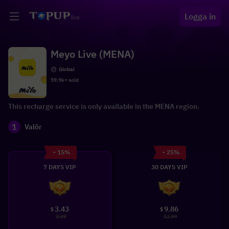
Logga in
Meyo Live (MENA)
Global
59.9k+ sold
This recharge service is only available in the MENA region.
1
Valör
- 15%
- 25%
7 DAYS VIP
30 DAYS VIP
3.43
9.86
$
$
3.99
12.99