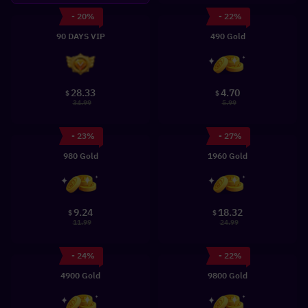
- 20%
- 22%
90 DAYS VIP
490 Gold
28.33
4.70
$
$
34.99
5.99
- 23%
- 27%
980 Gold
1960 Gold
9.24
18.32
$
$
11.99
24.99
- 24%
- 22%
4900 Gold
9800 Gold