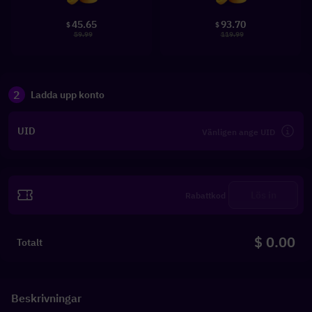
45.65
93.70
$
$
59.99
119.99
2
Ladda upp konto
UID
Lös in
$ 0.00
Totalt
Beskrivningar